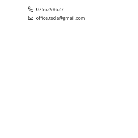
0756298627
office.tecla@gmail.com