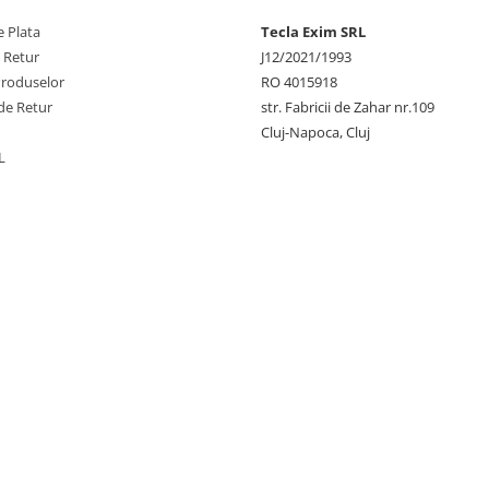
 Plata
Tecla Exim SRL
e Retur
J12/2021/1993
Produselor
RO 4015918
de Retur
str. Fabricii de Zahar nr.109
Cluj-Napoca, Cluj
L