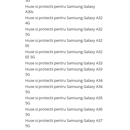
5G
Creioane mecanice premium
Huse si protectii pentru Honor X6B
Microfoane
Huse si protectii pentru Samsung Galaxy
Creioane pentru marcat si tehnice
Huse si protectii pentru Honor X70
A30s
Microfoane Wireless & Bluetooth
Evidentiatoare textmarker
Huse si protectii pentru Honor X8
Huse si protectii pentru Samsung Galaxy A32
Microfon cu fir
4G
5G
Finelinere
Mouse
Huse si protectii pentru Samsung Galaxy A32
Huse si protectii pentru Honor X8C
Instrumente scris multifunctionale
5G
4G
Mouse USB
Linere
Huse si protectii pentru Samsung Galaxy A32
Huse si protectii pentru Honor X9A
Mouse wireless
EE
Marker pentru tabla de scris
Huse si protectii pentru Huawei
Huse si protectii pentru Samsung Galaxy A32
Mouse Pad
Marker permanent
EE 5G
Huse si protectii diverse pentru
Markere speciale pentru desen si
Color
Huse si protectii pentru Samsung Galaxy A33
Huawei
arta
Huse si protectii pentru Samsung Galaxy A33
Cu suport
Huse si protectii pentru Huawei
5G
Markere textile
Design
Mate 10 Lite
Huse si protectii pentru Samsung Galaxy A34
Penite si convertoare pentru stilou
Multimedia Player
Huse si protectii pentru Samsung Galaxy A34
Huse si protectii pentru Huawei
Pixuri cu gel
5G
Mate 10 Pro
Radio Player
Pixuri cu mecanism
Huse si protectii pentru Samsung Galaxy A35
Huse si protectii pentru Huawei
Unitati optice externe
5G
Pixuri cu suport
Mate 20 Lite
Paste termoconductoare
Huse si protectii pentru Samsung Galaxy A36
Pixuri premium
Huse si protectii pentru Huawei
5G
Placa de sunet
Nova 5T
Pixuri unica folosinta
Huse si protectii pentru Samsung Galaxy A37
5G
Conectare USB
Huse si protectii pentru Huawei P
Rollere