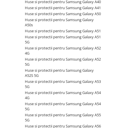
Huse si protectii pentru Samsung Galaxy A40
Smart
Set accesorii IT
Rollere premium
Huse si protectii pentru Samsung Galaxy A41
Huse si protectii pentru Huawei P
Seturi cu Stilou
Set mouse cu tastatura
Huse si protectii pentru Samsung Galaxy A50
Smart 2019
Huse si protectii pentru Samsung Galaxy
Stilouri
Tastatura
Huse si protectii pentru Huawei P
A50s
Stilouri premium
Tastatura USB
Smart Z
Huse si protectii pentru Samsung Galaxy A51
Organizare si arhivare
Tastatura wireless
Huse si protectii pentru Huawei
Huse si protectii pentru Samsung Galaxy A51
5G
P10 lite
Accesorii pentru carti de vizita
Ventilatoare PC
Huse si protectii pentru Samsung Galaxy A52
Huse si protectii pentru Huawei
Clipboarduri si suporturi de scriere
4G
P20 Lite
Dosare carton
Huse si protectii pentru Samsung Galaxy A52
Huse si protectii pentru Huawei
5G
Dosare plastic
P20 Plus
Huse si protectii pentru Samsung Galaxy
Folii de protectie
A52S 5G
Huse si protectii pentru Huawei
Indecsi si separatoare pentru
Huse si protectii pentru Samsung Galaxy A53
P20 Pro
dosare
5G
Huse si protectii pentru Huawei
Huse si protectii pentru Samsung Galaxy A54
Mape de prezentare
P30
4G
Mape si serviete
Huse si protectii pentru Huawei
Huse si protectii pentru Samsung Galaxy A54
P30 lite
Notes, Post-it si cuburi de hartie
5G
Huse si protectii pentru Samsung Galaxy A55
Huse si protectii pentru Huawei
Penare scolare
5G
P30 Pro
Portacte si documente de buzunar
Huse si protectii pentru Samsung Galaxy A56