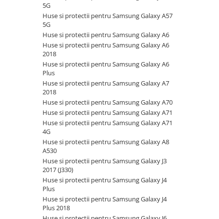
Huse si protectii pentru Huawei P8
Suporturi pentru documente
5G
Lite
Huse si protectii pentru Samsung Galaxy A57
Prezentare si planificare
Huse si protectii pentru Huawei P9
5G
Accesorii pentru prezentare
Lite
Huse si protectii pentru Samsung Galaxy A6
Huse si protectii pentru Samsung Galaxy A6
Bureti magnetici pentru
Huse si protectii pentru Huawei Y5
2018
whiteboard
2019
Huse si protectii pentru Samsung Galaxy A6
Ecrane de proiectie
Huse si protectii pentru Huawei Y6
Plus
2018
Flipcharturi si rezerve
Huse si protectii pentru Samsung Galaxy A7
Huse si protectii pentru Huawei Y6
2018
Folii si rame magnetice
2019
Huse si protectii pentru Samsung Galaxy A70
Magneti pentru whiteboard
Huse si protectii pentru Samsung Galaxy A71
Huse si protectii pentru Huawei
Markere flipchart
Huse si protectii pentru Samsung Galaxy A71
Y6S
4G
Seturi si kituri whiteboard
Huse si protectii pentru Huawei Y7
Huse si protectii pentru Samsung Galaxy A8
Solutii si spray-uri pentru curatare
Huse si protectii pentru iPhone
A530
whiteboard
Huse si protectii pentru Samsung Galaxy J3
Huse si protectii diverse pentru
Table albe
2017 (J330)
iPhone
Sisteme de indosariat
Huse si protectii pentru Samsung Galaxy J4
Huse si protectii pentru iPhone 11
Plus
Coperti din carton pentru
Huse si protectii pentru Samsung Galaxy J4
Huse si protectii pentru iPhone 11
indosariat
Plus 2018
Pro
Coperti din plastic pentru
Huse si protectii pentru Samsung Galaxy J6