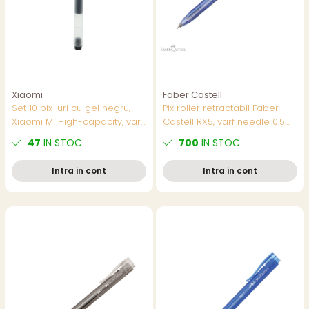
Xiaomi
Faber Castell
Set 10 pix-uri cu gel negru,
Pix roller retractabil Faber-
Xiaomi Mi High-capacity, varf
Castell RX5, varf needle 0.5
0.5mm, cu capac, in cutie
mm, cerneala semi-gel
47
IN STOC
700
IN STOC
albastra, corp triunghiular
ergonomic
Intra in cont
Intra in cont