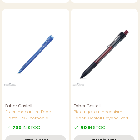
Faber Castell
Faber Castell
Pix cu mecanism Faber-
Pix cu gel cu mecanism
Castell RX7, cerneala
Faber-Castell Beyond, varf
albastra rezistenta la apa,
0.7mm, cerneala rosie,
700
IN STOC
50
IN STOC
varf needle 0.7 mm, corp
reincarcabil
ergonomic triunghiular