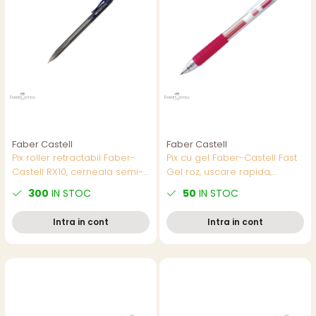
Faber Castell
Faber Castell
Pix roller retractabil Faber-
Pix cu gel Faber-Castell Fast
Castell RX10, cerneala semi-
Gel roz, uscare rapida,
gel albastra, varf needle 1.0
scriere fluida 0.7 mm
300
IN STOC
50
IN STOC
mm, corp triunghiular
ergonomic
Intra in cont
Intra in cont