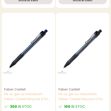
Intra in cont
Intra in cont
Faber Castell
Faber Castell
Pix cu gel cu mecanism
Pix cu gel cu mecanism
Faber-Castell Beyond 0.7mm,
Faber-Castell Beyond 0.7mm,
cerneala albastra,
cerneala neagra rezistenta,
300
IN STOC
100
IN STOC
reincarcabil, pentru birou si
corp din plastic reciclat