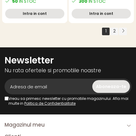
50
IN STOC
300
IN STOC
din plastic reciclat
reciclat reincarcabil
Intra in cont
Intra in cont
1
2
Newsletter
Nu rata ofertele si promotiile noastre
Vreau sa primesc newsletter cu promotiile magazinului. Afla mai
multe in
Politica de Confidentialitate
Magazinul meu