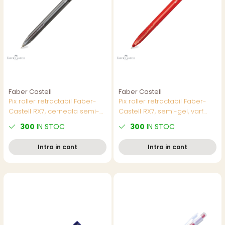
Faber Castell
Faber Castell
Pix roller retractabil Faber-
Pix roller retractabil Faber-
Castell RX7, cerneala semi-
Castell RX7, semi-gel, varf
gel negra, varf needle 0.7
needle 0.7 mm, cerneala
300
IN STOC
300
IN STOC
mm, corp triunghiular
rosie rezistenta la apa
ergonomic
Intra in cont
Intra in cont