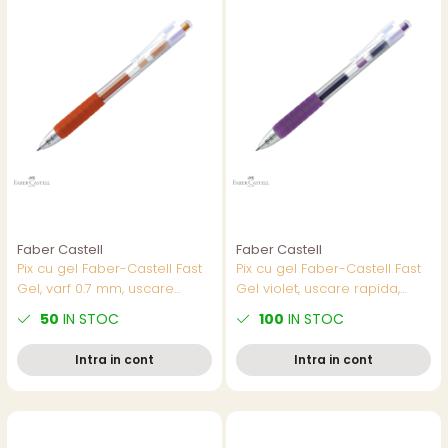
Faber Castell
Faber Castell
Pix cu gel Faber-Castell Fast
Pix cu gel Faber-Castell Fast
Gel, varf 0.7 mm, uscare
Gel violet, uscare rapida,
rapida, portocaliu, pentru
scriere fluida 0.7 mm
50
IN STOC
100
IN STOC
scriere confortabila
Intra in cont
Intra in cont