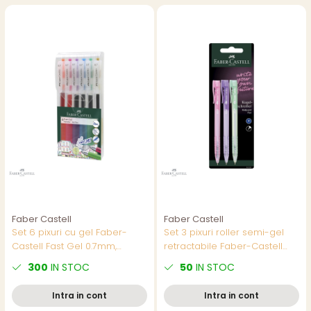
Faber Castell
Faber Castell
Set 6 pixuri cu gel Faber-
Set 3 pixuri roller semi-gel
Castell Fast Gel 0.7mm,
retractabile Faber-Castell
uscare rapida, multicolor
RX5, varf 0.5mm, corp pastel,
300
IN STOC
50
IN STOC
cerneala albastra
Intra in cont
Intra in cont