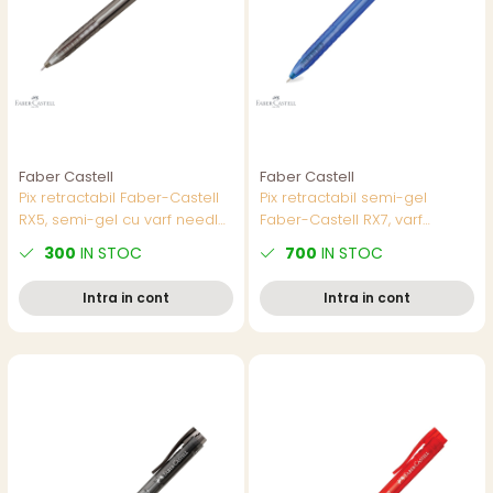
Faber Castell
Faber Castell
Pix retractabil Faber-Castell
Pix retractabil semi-gel
RX5, semi-gel cu varf needle
Faber-Castell RX7, varf
0.5 mm, scriere fluida, negru
needle 0.7 mm, scriere
300
IN STOC
700
IN STOC
usoara, albastru
Intra in cont
Intra in cont