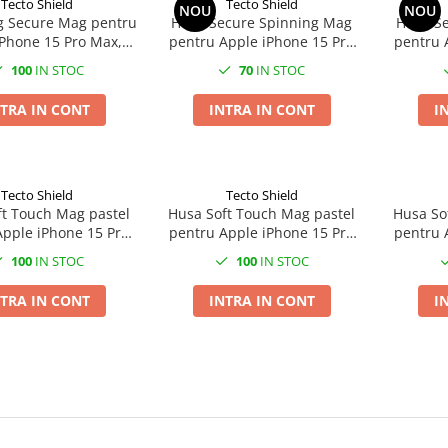
Tecto Shield
Tecto Shield
NOU
NOU
g Secure Mag pentru
Husa Secure Spinning Mag
Husa S
iPhone 15 Pro Max,
pentru Apple iPhone 15 Pro
pentru 
arcasa, Rosu
Max, Carcasa, Negru
Max
100
IN STOC
70
IN STOC
TRA IN CONT
INTRA IN CONT
I
Tecto Shield
Tecto Shield
ft Touch Mag pastel
Husa Soft Touch Mag pastel
Husa So
Apple iPhone 15 Pro
pentru Apple iPhone 15 Pro
pentru 
Carcasa, Albastru
Max, Carcasa, Roz
Max,
100
IN STOC
100
IN STOC
TRA IN CONT
INTRA IN CONT
I