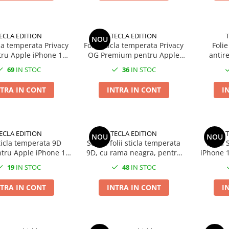
ECLA EDITION
TECLA EDITION
T
NOU
cla temperata Privacy
Folie sticla temperata Privacy
Folie
tru Apple iPhone 15
OG Premium pentru Apple
antir
Pro Max
iPhone 15 Pro Max
iPh
69
IN STOC
36
IN STOC
TRA IN CONT
INTRA IN CONT
I
ECLA EDITION
TECLA EDITION
T
NOU
NOU
ticla temperata 9D
Set 10 folii sticla temperata
Husa S
ntru Apple iPhone 15
9D, cu rama neagra, pentru
iPhone 1
Pro Max
Apple iPhone 15 Pro Max
19
IN STOC
48
IN STOC
TRA IN CONT
INTRA IN CONT
I