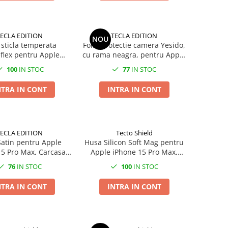
ECLA EDITION
TECLA EDITION
NOU
 sticla temperata
Folie protectie camera Yesido,
eflex pentru Apple
cu rama neagra, pentru Apple
one 15 Pro Max
iPhone 15 Pro Max / iPhone 15
100
IN STOC
77
IN STOC
Pro
NTRA IN CONT
INTRA IN CONT
ECLA EDITION
Tecto Shield
atin pentru Apple
Husa Silicon Soft Mag pentru
5 Pro Max, Carcasa,
Apple iPhone 15 Pro Max,
Albastru
Carcasa, Rosu
76
IN STOC
100
IN STOC
NTRA IN CONT
INTRA IN CONT