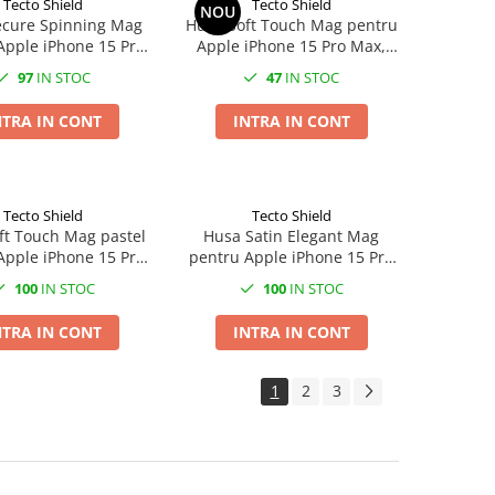
Tecto Shield
Tecto Shield
NOU
ecure Spinning Mag
Husa Soft Touch Mag pentru
Apple iPhone 15 Pro
Apple iPhone 15 Pro Max,
, Carcasa, Mov
Carcasa, Negru
97
IN STOC
47
IN STOC
NTRA IN CONT
INTRA IN CONT
Tecto Shield
Tecto Shield
ft Touch Mag pastel
Husa Satin Elegant Mag
Apple iPhone 15 Pro
pentru Apple iPhone 15 Pro
 Carcasa, Galben
Max, Carcasa, Albastru
100
IN STOC
100
IN STOC
NTRA IN CONT
INTRA IN CONT
1
2
3