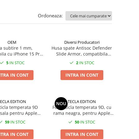
Ordoneaza:
OEM
Diversi Producatori
a subtire 1 mm,
Husa spate Antisoc Defender
ila cu iPhone 15 Pro
Slide Armor, compatibila
 din TPU flexibil,
iPhone 15 Pro Max, suport cu
5
IN STOC
2
IN STOC
izabila, aspect slim,
inel rotativ 360 grade
transparenta
incorporat, capac glisant
NTRA IN CONT
INTRA IN CONT
pentru camera, neag
ECLA EDITION
TECLA EDITION
NOU
sticla temperata 9D
Folie sticla temperata 9D, cu
sala pentru Apple
rama neagra, pentru Apple
one 15 Pro Max
iPhone 15 Pro Max
59
IN STOC
50
IN STOC
NTRA IN CONT
INTRA IN CONT