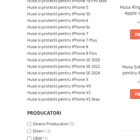
Casti mari fara microfon
D (R20)
Suporturi carduri memorie
Huse si protectii pentru iPhone 18 Pro Max
Huse si protectii pentru Honor
Unelte de ungere si lubrifiere
Tempera
Husa Rin
Huse si protectii pentru iPhone 5
Magic 6 Pro
Casti medii bluetooth
Unelte gradina
Carcasa carduri
Hartie
Apple 
Huse si protectii pentru iPhone 5S
Huse si protectii pentru Honor
Casti medii cu microfon
Unelte electrice
C
Huse si protectii pentru iPhone 6
Carton si hartie speciala
Magic 7 Lite
Casti medii fara microfon
Huse si protectii pentru iPhone 6s
Accesorii gaurire
Etichete
Huse si protectii pentru Honor
Cititoare Carduri
Huse si protectii pentru iPhone 7
IN
Accesorii lipit
Magic 7 Pro
Etichete de pret si role autoadezive
Huse si protectii pentru iPhone 7 Plus
Cititor Carduri USB 2.0
Accesorii taiere
Huse si protectii pentru Honor
Hartie copiator
Huse si protectii pentru iPhone 8
Cititor Carduri USB 3.0
Magic 8 Lite
Pistoale de lipit
Huse si protectii pentru iPhone 8 Plus
Hartie si role pentru case de
Hub-uri USB
Huse si protectii pentru Honor
Huse si protectii pentru iPhone SE 2020
marcat
Sigilare plastic
Magic 8 Pro
Huse si protectii pentru iPhone SE 2022
Husa So
Hub-uri USB 2.0
Identificare si Badge-uri
Slefuitoare
pentru 
Huse si protectii pentru iPhone SE 2024
Huse si protectii pentru Honor X40
Hub-uri USB 3.0
Unelte zugravit
Ecusoane si Suporturi pentru
Max, 
Huse si protectii pentru iPhone X
5G
Carduri
Incarcatoare Laptop
Huse si protectii pentru iPhone XR
Gletiere
Huse si protectii pentru Honor X50
Huse si protectii pentru iPhone XS
Snururi (Lanyard) si Accesorii de
IN
5G
Auto si retea
Mistrii
Purtare
Huse si protectii pentru iPhone XS Max
Huse si protectii pentru Honor x5c
Priza bricheta auto
Pensule
Instrumente de scris
Plus
Priza retea
Slefuitoare manuale
PRODUCATORI
Huse si protectii pentru Honor X6
Carioci
Incarcator USB
Spacluri
Diversi Producatori
(5)
Huse si protectii pentru Honor X6a
Creioane grafit
Trafalete, role si accesorii pentru
Priza bricheta auto
Etteri
(12)
Huse si protectii pentru Honor X6B
Creioane mecanice
vopsit
Priza retea
OEM
(1)