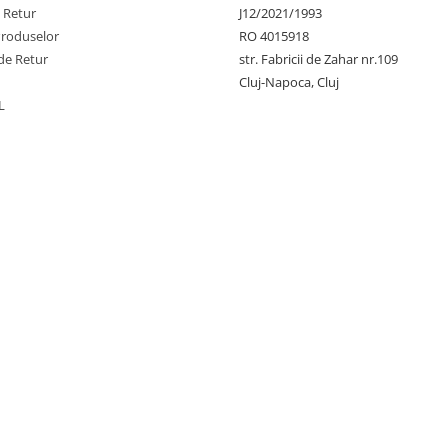
e Retur
J12/2021/1993
Produselor
RO 4015918
de Retur
str. Fabricii de Zahar nr.109
Cluj-Napoca, Cluj
L