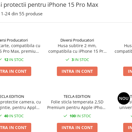
i protectii pentru iPhone 15 Pro Max
1-
24
din
55
produse
ersi Producatori
Diversi Producatori
carte, compatibila cu
Husa subtire 2 mm,
Hus
5 Pro Max, premium
compatibila cu iPhone 15 Pro
compatib
book cu inchidere
Max 6,7", din TPU flexibil,
Max,
12
IN STOC
3
IN STOC
a si functie stand,
personalizabila, aspect solid,
personal
ar card, neagra
transparenta
TRA IN CONT
INTRA IN CONT
I
ECLA EDITION
TECLA EDITION
T
NOU
i protectie camera, cu
Folie sticla temperata 2,5D
Folie 
intie, pentru Apple
Premium pentru Apple iPhone
univer
 Pro Max / iPhone 15
15 Pro Max
iPh
40
IN STOC
100
IN STOC
Pro
TRA IN CONT
INTRA IN CONT
I