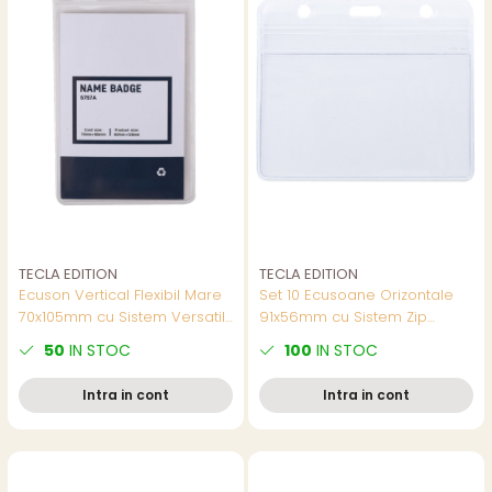
TECLA EDITION
TECLA EDITION
Ecuson Vertical Flexibil Mare
Set 10 Ecusoane Orizontale
70x105mm cu Sistem Versatil
91x56mm cu Sistem Zip
de 3 Gauri Prindere - Suport
Ermetic si Prindere Universala
50
IN STOC
100
IN STOC
Universal Badge Vertical,
- Suporturi Impermeabile
Model 5757A
pentru Badge-uri si Carduri
Intra in cont
Intra in cont