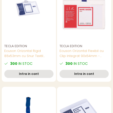
TECLA EDITION
TECLA EDITION
Ecuson Orizontal Rigid
Ecuson Orizontal Flexibil cu
85x53mm cu Snur Textil
Clip Integrat 90x54mm -
Reglabil si Clip - Set Complet
Suport Usor si Rezistent
300
IN STOC
300
IN STOC
pentru Badge Angajat, Model
pentru Carduri, Model 5752
5744
Intra in cont
Intra in cont