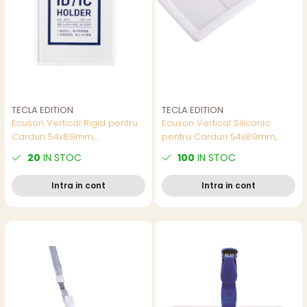
TECLA EDITION
TECLA EDITION
Ecuson Vertical Rigid pentru
Ecuson Vertical Siliconic
Carduri 54x89mm,
pentru Carduri 54x89mm,
Capacitate 2 Carduri,
Capacitate 2 Carduri, Rama
20
IN STOC
100
IN STOC
Deschidere Laterala, Rama
Alba - Suport Flexibil Vertical
Alba - Suport Badge Vertical
Rezistent
Intra in cont
Intra in cont
Professional