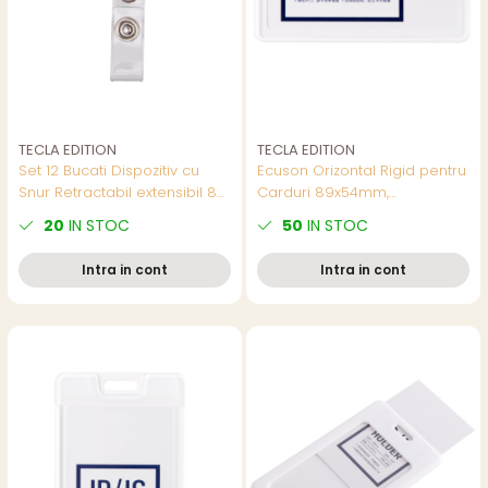
TECLA EDITION
TECLA EDITION
Set 12 Bucati Dispozitiv cu
Ecuson Orizontal Rigid pentru
Snur Retractabil extensibil 80
Carduri 89x54mm,
cm, Alb - Bratara Retractabila
Capacitate 2 Carduri,
20
IN STOC
50
IN STOC
pentru Carduri, Badge-uri si
Deschidere Laterala, Rama
Acces
Alba - Suport Protective si
Intra in cont
Intra in cont
Profesional