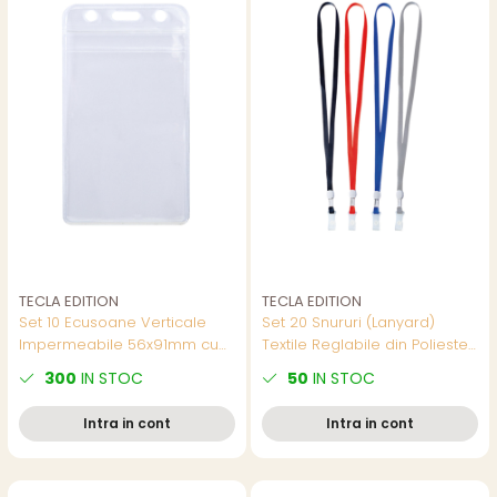
TECLA EDITION
TECLA EDITION
Set 10 Ecusoane Verticale
Set 20 Snururi (Lanyard)
Impermeabile 56x91mm cu
Textile Reglabile din Poliester
Zip Ermetic si Prindere
485mm cu Clip Capsabil -
300
IN STOC
50
IN STOC
Universala - Suporturi pentru
Culori Asortate pentru
Badge-uri Verticale, Model
Badge-uri si Carduri, Model
Intra in cont
Intra in cont
5759
5764