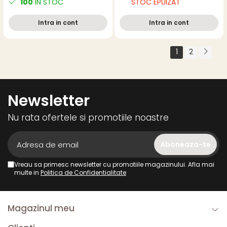
100
IN STOC
STOC EPUIZAT
Model Fellowes 460M
Alba - Suport Flexibil si
Rezistent
Intra in cont
Intra in cont
1
2
Newsletter
Nu rata ofertele si promotiile noastre
Vreau sa primesc newsletter cu promotiile magazinului. Afla mai
multe in
Politica de Confidentialitate
Magazinul meu