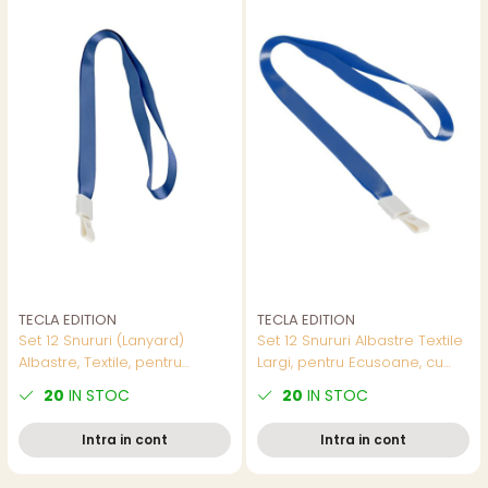
TECLA EDITION
TECLA EDITION
Set 12 Snururi (Lanyard)
Set 12 Snururi Albastre Textile
Albastre, Textile, pentru
Largi, pentru Ecusoane, cu
Ecuson, cu Capsa PVC,
Capsa PVC, lungime 450mm,
20
IN STOC
20
IN STOC
lungime 450mm, latime 10
latime 15mm, Model 8353
mm, Model 8352
Intra in cont
Intra in cont