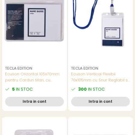
TECLA EDITION
TECLA EDITION
Ecuson Orizontal 105x70mm
Ecuson Vertical Flexibil
pentru Carduri Mari, cu
70x105mm cu Snur Reglabil si
Sistem Versatil de 3 Gauri
Clip - Set Complet pentru
5
IN STOC
300
IN STOC
pentru Prindere - Suport
Badge-uri Verticale Mari,
Flexibil Badge, Model 5756A
Model 5757
Intra in cont
Intra in cont