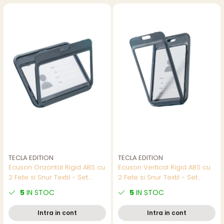
TECLA EDITION
TECLA EDITION
Ecuson Orizontal Rigid ABS cu
Ecuson Vertical Rigid ABS cu
2 Fete si Snur Textil - Set
2 Fete si Snur Textil - Set
Complet pentru Badge
Complet pentru Badge
5
IN STOC
5
IN STOC
Dublu, Model EF420, Culori
Vertical Dublu, Model EF421,
Asortate
Culori Asortate
Intra in cont
Intra in cont