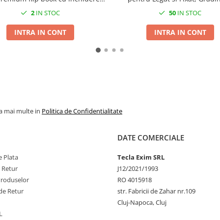
tica si functie stand, buzunar
Proiecte Mari, Naturala
2
IN STOC
50
IN STOC
card, albastra
INTRA IN CONT
INTRA IN CONT
la mai multe in
Politica de Confidentialitate
DATE COMERCIALE
 Plata
Tecla Exim SRL
e Retur
J12/2021/1993
Produselor
RO 4015918
de Retur
str. Fabricii de Zahar nr.109
Cluj-Napoca, Cluj
L