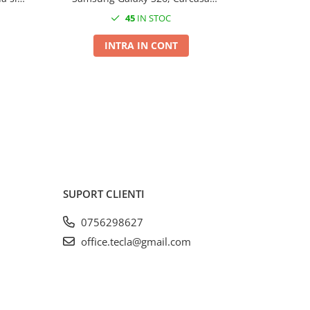
magnetica, Mov
pe baza d
45
IN STOC
INTRA IN CONT
I
SUPORT CLIENTI
0756298627
office.tecla@gmail.com