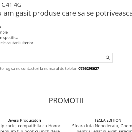
o G41 4G
 am gasit produse care sa se potriveasc
a
imple
n specifica
ele cautarii ulterior
te rog sa ne contactezi la numarul de telefon
0756298627
PROMOTII
Diversi Producatori
TECLA EDITION
ip carte, compatibila cu Honor
Sfoara Iuta Nepolierata, Ghem
premium flip book cu inchidere
pentru Legat si Fixat, Gradin