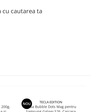
a cu cautarea ta
TECLA EDITION
NOU
 200g,
Husa Bubble Dots Mag pentru
Creion 
a si
Samsung Galaxy S26, Carcasa
Polychromos,