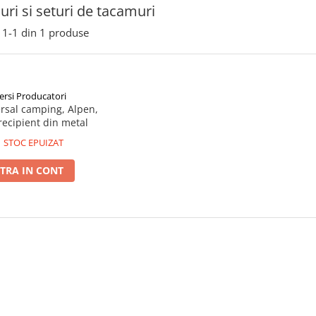
ri si seturi de tacamuri
1-
1
din
1
produse
ersi Producatori
rsal camping, Alpen,
recipient din metal
STOC EPUIZAT
TRA IN CONT