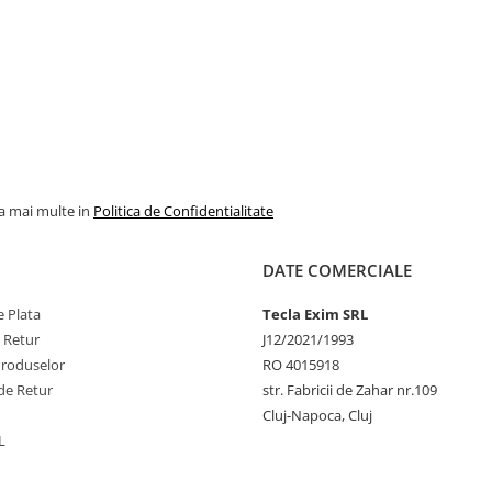
la mai multe in
Politica de Confidentialitate
DATE COMERCIALE
 Plata
Tecla Exim SRL
e Retur
J12/2021/1993
Produselor
RO 4015918
de Retur
str. Fabricii de Zahar nr.109
Cluj-Napoca, Cluj
L