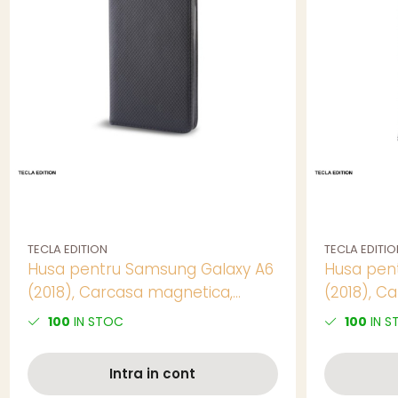
TECLA EDITION
TECLA EDITIO
Husa pentru Samsung Galaxy A6
Husa pen
(2018), Carcasa magnetica,
(2018), C
Negru
Negru
100
IN STOC
100
IN S
Intra in cont