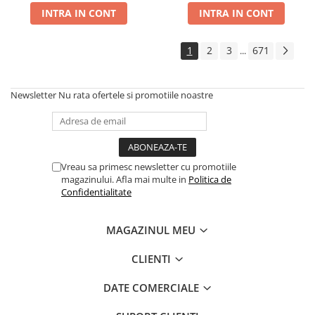
Creioane mecanice premium
Huse si protectii pentru Honor X6B
Microfoane
INTRA IN CONT
INTRA IN CONT
Creioane pentru marcat si tehnice
Huse si protectii pentru Honor X70
Microfoane Wireless & Bluetooth
Evidentiatoare textmarker
Huse si protectii pentru Honor X8
1
2
3
671
...
Microfon cu fir
5G
Finelinere
Mouse
Huse si protectii pentru Honor X8C
Instrumente scris multifunctionale
4G
Mouse USB
Linere
Newsletter
Nu rata ofertele si promotiile noastre
Huse si protectii pentru Honor X9A
Mouse wireless
Marker pentru tabla de scris
Huse si protectii pentru Huawei
Mouse Pad
Marker permanent
Huse si protectii diverse pentru
Markere speciale pentru desen si
Color
Huawei
arta
Vreau sa primesc newsletter cu promotiile
Cu suport
Huse si protectii pentru Huawei
magazinului. Afla mai multe in
Politica de
Markere textile
Design
Confidentialitate
Mate 10 Lite
Penite si convertoare pentru stilou
Multimedia Player
Huse si protectii pentru Huawei
Pixuri cu gel
Mate 10 Pro
Radio Player
MAGAZINUL MEU
Pixuri cu mecanism
Huse si protectii pentru Huawei
Unitati optice externe
Pixuri cu suport
Mate 20 Lite
CLIENTI
Paste termoconductoare
Pixuri premium
Huse si protectii pentru Huawei
Placa de sunet
DATE COMERCIALE
Nova 5T
Pixuri unica folosinta
Conectare USB
Huse si protectii pentru Huawei P
Rollere