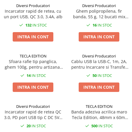
Casti mari fara microfon
D (R20)
Suporturi carduri memorie
Unelte de ungere si lubrifiere
Magic 6 Lite
Tempera
Diversi Producatori
Diversi Producatori
Casti medii bluetooth
Unelte gradina
Carcasa carduri
Huse si protectii pentru Honor
Incarcator rapid de retea, cu
Ghem polipropilena, fir
Hartie
Casti medii cu microfon
un port USB, QC 3.0, 3.4A, alb
Magic 6 Pro
banda, 55 g, 12 bucati mix
Unelte electrice
Carton si hartie speciala
culori/set,pret/buc
Casti medii fara microfon
Huse si protectii pentru Honor
132
IN STOC
16
IN STOC
Accesorii gaurire
Etichete
Magic 7 Lite
Cititoare Carduri
Accesorii lipit
Etichete de pret si role autoadezive
INTRA IN CONT
INTRA IN CONT
Huse si protectii pentru Honor
Cititor Carduri USB 2.0
Accesorii taiere
Hartie copiator
Magic 7 Pro
Cititor Carduri USB 3.0
Pistoale de lipit
Hartie si role pentru case de
Huse si protectii pentru Honor
Hub-uri USB
TECLA EDITION
Diversi Producatori
marcat
Sigilare plastic
Magic 8 Lite
Sfoara rafie tip panglica,
Cablu USB la USB-C, 1m, 2A,
Hub-uri USB 2.0
Identificare si Badge-uri
Slefuitoare
Huse si protectii pentru Honor
ghem 100g, pentru artizanat
pentru Incarcare si Transfer
Magic 8 Pro
Hub-uri USB 3.0
Unelte zugravit
si decoratiuni, utilizare
Date, Alb JML-25949
Ecusoane si Suporturi pentru
14
IN STOC
50
IN STOC
buchete si cadouri, latime 3-
Huse si protectii pentru Honor X40
Carduri
Incarcatoare Laptop
Gletiere
5mm, diverse culori
5G
INTRA IN CONT
INTRA IN CONT
Snururi (Lanyard) si Accesorii de
Auto si retea
Mistrii
Huse si protectii pentru Honor X50
Purtare
Priza bricheta auto
Pensule
5G
Instrumente de scris
Priza retea
Slefuitoare manuale
Huse si protectii pentru Honor x5c
Diversi Producatori
TECLA EDITION
Carioci
Plus
Incarcator rapid de retea QC
Banda adeziva acrilica maro
Incarcator USB
Spacluri
3.0, PD port USB tip C DC 5V -
Tecla Edition, 48mm x 60m,
Creioane grafit
Huse si protectii pentru Honor X6
Trafalete, role si accesorii pentru
Priza bricheta auto
3.4A si port USB DC 5V - 2.1A,
pentru ambalare si sigilare
Creioane mecanice
vopsit
20
IN STOC
500
IN STOC
Huse si protectii pentru Honor X6a
alb
colete
Priza retea