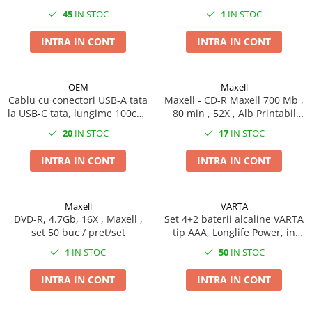
100buc/folie 56857
Pachete de Baterii,
Creioane colorate permanente
Lite
Aprinzatoare
Boxe
Baterii AGM Deep Cycle
Memorie 8 Gb
Purificatoare
45
IN STOC
1
IN STOC
Echipamente DIY si Aplicatii
Capace anti praf
Creioane pastel soft
Huse si protectii pentru Honor 600
Capsatoare
Baterii AGM High-Rate
Boxe 2.1
Memorii USB 3.X
cu Curent Mediu
Tensiometre
Elemente de prindere
Pro
INTRA IN CONT
INTRA IN CONT
Creioane pastel uleioase
Chei si truse de chei
Baterii AGM Securitate & Oprire de
Boxe bluetooth
Memorii 1 TB
Umidificatoare
Testare cabluri
Huse si protectii pentru Honor 600
Urgență (GBS)
Creta pentru asfalt si activitati
Ciocane
Boxe USB
Memorii 128 Gb
Smart
creative
Baterii Gel Deep Cycle
Clesti
Soundbar
OEM
Maxell
Memorii 16 Gb
Huse si protectii pentru Honor 70
Culori acrilice
Sisteme UPS
Cablu cu conectori USB-A tata
Instrumente de gaurit
Maxell - CD-R Maxell 700 Mb ,
Camera Web
Memorii 256 Gb
Huse si protectii pentru Honor 70
Culori de ulei
la USB-C tata, lungime 100cm,
80 min , 52X , Alb Printabil
Instrumente de taiere
Suporturi si Carcase pentru Baterii
Lite
Cu microfon
Memorii 32 Gb
CBL03B-01, incarcare, transfer
Inkjet , set 50 buc - pret/set
Desen grafit si carbune
20
IN STOC
17
IN STOC
Instrumente stropit si udat
Suporturi si Carcase pentru Baterii
date, in blister, negru
Huse si protectii pentru Honor 8S
Protectie camera
Memorii 512 Gb
Guasa
9V (6F22)
Lupe
Huse si protectii pentru Honor 90
INTRA IN CONT
INTRA IN CONT
Camere supraveghere
Memorii 64 Gb
Hartie pentru craft
Suporturi si Carcase pentru Baterii
Pensete mecanice
Huse si protectii pentru Honor 90
Memorii USB 3.0 capacitate 8 Gb
Exterior
Markere si instrumente de desen
AA (R6)
Pile manuale
5G
Plicuri CD
artistic
Casti
Suporturi si Carcase pentru Baterii
Maxell
VARTA
Pistoale silicon
Huse si protectii pentru Honor 90
Pensule
AAA (R03)
DVD-R, 4.7Gb, 16X , Maxell ,
Set 4+2 baterii alcaline VARTA
Plic CD hartie
Casti In Ear
Lite 5G
Rangi si leviere
set 50 buc / pret/set
tip AAA, Longlife Power, in
Plastilina si materiale de modelaj
Suporturi si Carcase pentru Baterii
Solid State Drive (SSD)
Casti In Ear bluetooth
Huse si protectii pentru Honor
Seturi de scule si truse
blister
buton CR2032
1
IN STOC
50
IN STOC
Sabloane pentru desen si
Magic 5 Lite
Casti In Ear cu microfon
PCIe M2 SSD
Surubelnite si truse
creativitate
Suporturi si Carcase pentru Baterii
Huse si protectii pentru Honor
Casti mari bluetooth
SSD Portabil USB-C / USB-A
INTRA IN CONT
INTRA IN CONT
Topoare si securi
C (R14)
Seturi de arta si grafica
Magic 5 Pro
Casti mari cu microfon
SSD SATA 3
Unelte auto si service
Suporturi si Carcase pentru Baterii
Sfori si Panglici Decorative
Huse si protectii pentru Honor