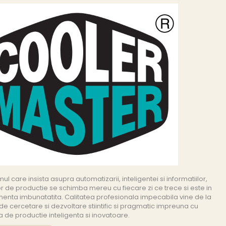
ul care insista asupra automatizarii, inteligentei si informatiilor,
r de productie se schimba mereu cu fiecare zi ce trece si este in
nta imbunatatita. Calitatea profesionala impecabila vine de la
l de cercetare si dezvoltare stiintific si pragmatic impreuna cu
 de productie inteligenta si inovatoare.