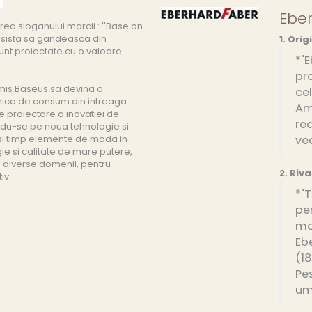
Ebe
ea sloganului marcii : ''Base on
insista sa gandeasca din
1. Orig
sunt proiectate cu o valoare
*"E
pr
mis Baseus sa devina o
cel
ronica de consum din intreaga
Am
e proiectare a inovatiei de
rea
andu-se pe noua tehnologie si
asi timp elemente de moda in
vec
ie si calitate de mare putere,
n diverse domenii, pentru
2. Riva
iv.
*"T
pe
moa
Eb
(18
Pes
um