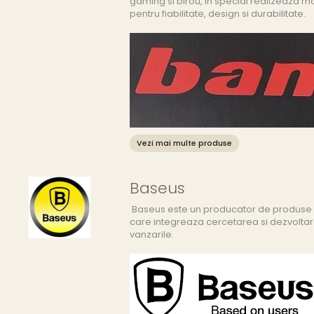
gaming si birou, in special realizeaza mo
pentru fiabilitate, design si durabilitate.
Vezi mai multe produse
Baseus
Baseus este un producator de produse 
care integreaza cercetarea si dezvoltar
vanzarile.