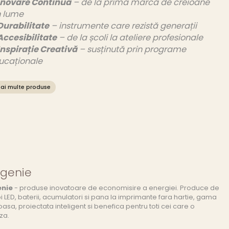
Inovare Continuă
– de la prima marcă de creioane
n lume
Durabilitate
– instrumente care rezistă generații
Accesibilitate
– de la școli la ateliere profesionale
Inspirație Creativă
– susținută prin programe
ucaționale
ai multe produse
rgenie
enie
- produse inovatoare de economisire a energiei. Produce de
i LED, baterii, acumulatori si pana la imprimante fara hartie, gama
sa, proiectata inteligent si benefica pentru toti cei care o
za.