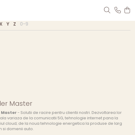
X
Y
Z
0-9
ler Master
r Master
- Solutii de racire pentru clientii nostri. Dezvoltarea lor
iala variaza de la comunicatii 5G, tehnologie internet pana la
l cloud; de la noua tehnologie energetica la produse de larg
 si domenii auto.