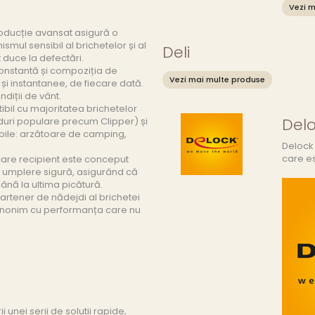
Vezi m
oducție avansat asigură o
smul sensibil al brichetelor și al
Deli
duce la defectări.
onstantă și compoziția de
Vezi mai multe produse
și instantanee, de fiecare dată.
ndiții de vânt.
bil cu majoritatea brichetelor
Del
duri populare precum Clipper) și
ile: arzătoare de camping,
Delock 
care es
are recipient este conceput
 o umplere sigură, asigurând că
ână la ultima picătură.
artener de nădejdi al brichetei
sinonim cu performanța care nu
i unei serii de solutii rapide,