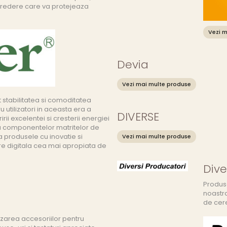
incredere care va protejeaza
Vezi m
Devia
Vezi mai multe produse
 stabilitatea si comoditatea
ru utilizatori in aceasta era a
DIVERSE
ii excelentei si cresterii energiei
ea componentelor matritelor de
a produsele cu inovatie si
Vezi mai multe produse
are digitala cea mai apropiata de
Dive
Produse
noastra
de cere
izarea accesoriilor pentru