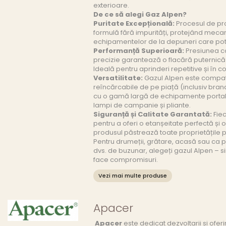
exterioare.
De ce să alegi Gaz Alpen?
Puritate Excepțională:
Procesul de pr
formulă fără impurități, protejând mecani
echipamentelor de la depuneri care pot 
Performanță Superioară:
Presiunea c
precizie garantează o flacără puternică 
Ideală pentru aprinderi repetitive și în co
Versatilitate:
Gazul Alpen este compati
reîncărcabile de pe piață (inclusiv bran
cu o gamă largă de echipamente portab
lampi de campanie și pliante.
Siguranță și Calitate Garantată:
Fiec
pentru a oferi o etanșeitate perfectă și
produsul păstrează toate proprietățile p
Pentru drumeții, grătare, acasă sau ca p
dvs. de buzunar, alegeți gazul Alpen – 
face compromisuri.
Vezi mai multe produse
Apacer
Apacer
este dedicat dezvoltarii si oferiri