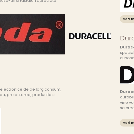
use-uri si tastaturi apreciate
Vezi m
Dura
Durace
specia
cunoscu
electronice de de larg consum,
Durace
ea, proiectarea, productia si
durabil
vine vo
sa cree
Vezi m