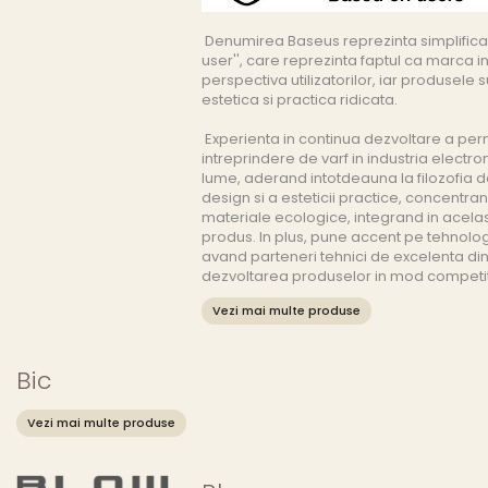
Denumirea Baseus reprezinta simplificar
user'', care reprezinta faptul ca marca 
perspectiva utilizatorilor, iar produsele 
estetica si practica ridicata.
Experienta in continua dezvoltare a per
intreprindere de varf in industria elect
lume, aderand intotdeauna la filozofia d
design si a esteticii practice, concentr
materiale ecologice, integrand in acel
produs. In plus, pune accent pe tehnolog
avand parteneri tehnici de excelenta di
dezvoltarea produselor in mod competit
Vezi mai multe produse
Bic
Vezi mai multe produse