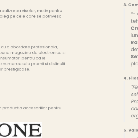
3. Gam
realizarea viselor, motiv pentru
*-
le aleg pe cele care se potrivesc
te
Cr
lu
Ra
cu o abordare profesionala,
det
 bune magazine de electronice si
Se
onsumatori pentru ca le
pla
e numeroasele premii si distinctii
lor prestigioase.
4. Filo
"Fi
sel
Pro
n productia accesoriilor pentru
co
er
5. Valo