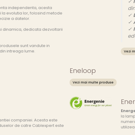
✓
enta independenta, acesta
di
 la evolutia lor, folosind metode
✓
ecizie a datelor.
✓
✓
i dinamica, dedicata dezvoltarii
ed
 produsele sunt vandute in
i din intreaga lume.
Vezi m
Eneloop
Vezi mai multe produse
Ene
Energ
la lamp
tentiei companiei. Acesta este
numeroa
oduselor de catre Cablexpert este
utilizea