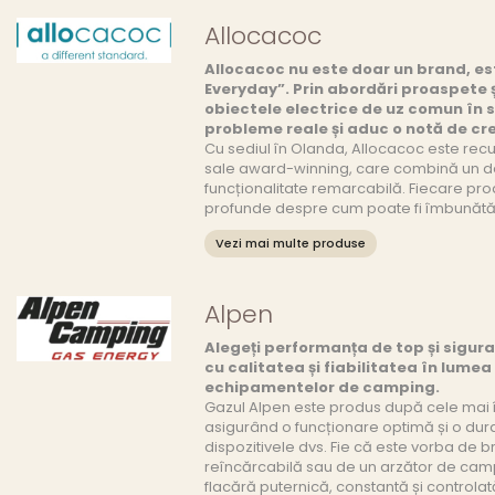
Allocacoc
Allocacoc nu este doar un brand, est
Everyday”. Prin abordări proaspete 
obiectele electrice de uz comun în so
probleme reale și aduc o notă de cre
Cu sediul în Olanda, Allocacoc este rec
sale award-winning, care combină un de
funcționalitate remarcabilă. Fiecare prod
profunde despre cum poate fi îmbunătăți
Vezi mai multe produse
Alpen
Alegeți performanța de top și sigur
cu calitatea și fiabilitatea în lumea
echipamentelor de camping.
Gazul Alpen este produs după cele mai î
asigurând o funcționare optimă și o dur
dispozitivele dvs. Fie că este vorba de b
reîncărcabilă sau de un arzător de camp
flacără puternică, constantă și controlată