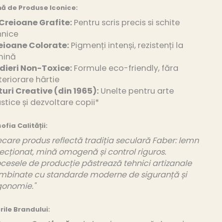
ă de Produse Iconice:
Creioane Grafite:
Pentru scris precis si schite
hnice
eioane Colorate:
Pigmenți intenși, rezistenți la
mină
dieri Non-Toxice:
Formule eco-friendly, făra
eriorare hârtie
turi Creative (din 1965):
Unelte pentru arte
stice și dezvoltare copii*
sofia Calității:
ecare produs reflectă tradiția seculară Faber: lemn
ecționat, mină omogenă și control riguros.
cesele de producție păstrează tehnici artizanale
mbinate cu standarde moderne de siguranță și
gonomie."
rile Brandului: