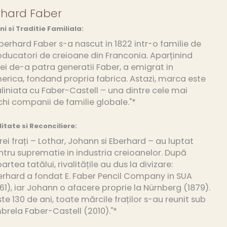
rhard Faber
ini si Traditie Familiala:
berhard Faber s-a nascut in 1822 intr-o familie de
oducatori de creioane din Franconia. Aparținind
ei de-a patra generatii Faber, a emigrat in
erica, fondand propria fabrica. Astazi, marca este
liniata cu Faber-Castell – una dintre cele mai
hi companii de familie globale."*
litate si Reconciliere:
rei frați – Lothar, Johann si Eberhard – au luptat
ntru suprematie in industria creioanelor. După
rtea tatălui, rivalitățile au dus la divizare:
erhard a fondat E. Faber Pencil Company in SUA
61), iar Johann o afacere proprie la Nürnberg (1879).
te 130 de ani, toate mărcile fraților s-au reunit sub
brela Faber-Castell (2010)."*