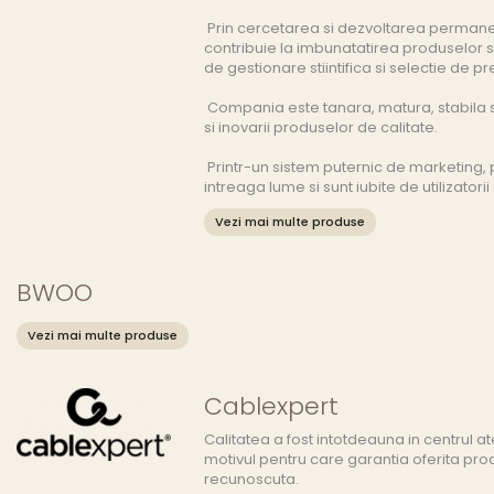
Prin cercetarea si dezvoltarea perman
contribuie la imbunatatirea produselor si
de gestionare stiintifica si selectie de pr
Compania este tanara, matura, stabila s
si inovarii produselor de calitate.
Printr-un sistem puternic de marketing,
intreaga lume si sunt iubite de utilizatori
Vezi mai multe produse
BWOO
Vezi mai multe produse
Cablexpert
Calitatea a fost intotdeauna in centrul a
motivul pentru care garantia oferita pr
recunoscuta.