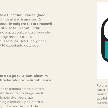
e o filosofie: „Redesigned
și inovative, transformă
luții inteligente, care rezolvă
ativitate în spațiul tău.
unoscut global pentru produsele
sign minimalist cu o
us este rezultatul unei gândiri
tă experiența de zi cu zi.
anța cu gazul Alpen, sinonim
 brichetelor reîncărcabile și a
Pe drum
nalte standarde de puritate,
baza lo
ată de viață mai lungă pentru
permane
richeta dvs. preferată
spiritu
ing esențial, Alpen oferă o
puterea
, indiferent de condițiile