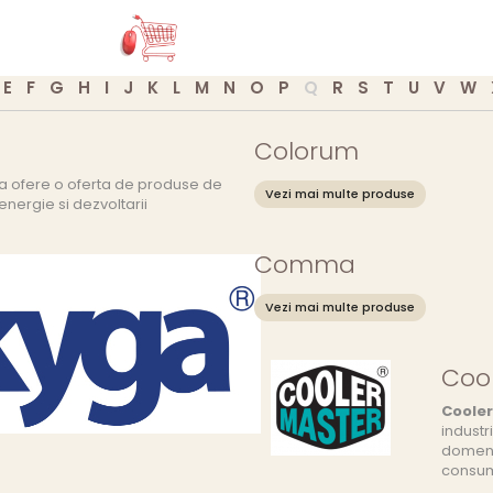
E
F
G
H
I
J
K
L
M
N
O
P
Q
R
S
T
U
V
W
Colorum
a ofere o oferta de produse de
Vezi mai multe produse
energie si dezvoltarii
Comma
Vezi mai multe produse
Coo
Coole
industr
domeniu
consum