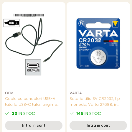
OEM
VARTA
Cablu cu conectori USB-A
Baterie Litiu 3V CR2032, tip
tata la USB-C tata, lungime
moneda, Varta 27688, in
100cm, CBL03B-01, incarcare,
blister
20
IN STOC
149
IN STOC
transfer date, in blister, negru
Intra in cont
Intra in cont