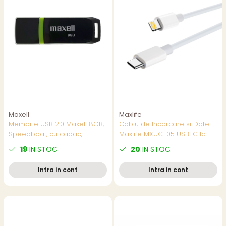
Maxell
Maxlife
Memorie USB 2.0 Maxell 8GB,
Cablu de Incarcare si Date
Speedboat, cu capac,
Maxlife MXUC-05 USB-C la
neagră - Soluție Practică
conector tip Lightning, 2m,
19
IN STOC
20
IN STOC
pentru Stocare Portabilă
20W, Alb, pentru Incarcare
Rapida la Distanta
Intra in cont
Intra in cont