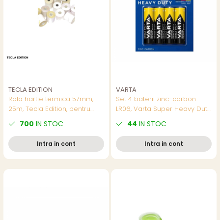
TECLA EDITION
VARTA
Rola hartie termica 57mm,
Set 4 baterii zinc-carbon
25m, Tecla Edition, pentru
LR06, Varta Super Heavy Duty
case de marcat
55626, AA, 1.5V, in blister
700
IN STOC
44
IN STOC
Intra in cont
Intra in cont