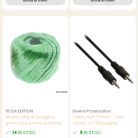
Intra in cont
Intra in cont
TECLA EDITION
Diversi Producatori
Sfoara rafie tip panglica,
Cablu Jack 3.5mm - Jack
ghem 100g, pentru artizanat
3.5mm ,CJTT15,lungime
si decoratiuni, utilizare
1.5m,negru
14
IN STOC
9
IN STOC
buchete si cadouri, latime 3-