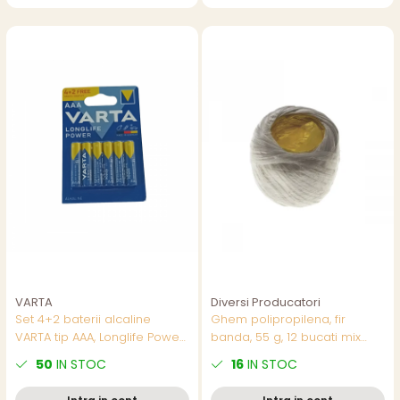
VARTA
Diversi Producatori
Set 4+2 baterii alcaline
Ghem polipropilena, fir
VARTA tip AAA, Longlife Power,
banda, 55 g, 12 bucati mix
in blister
culori/set,pret/buc
50
IN STOC
16
IN STOC