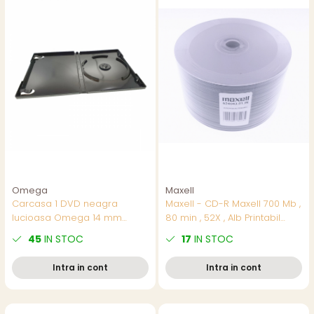
Omega
Maxell
Carcasa 1 DVD neagra
Maxell - CD-R Maxell 700 Mb ,
lucioasa Omega 14 mm
80 min , 52X , Alb Printabil
100buc/folie 56857
Inkjet , set 50 buc - pret/set
45
IN STOC
17
IN STOC
Intra in cont
Intra in cont