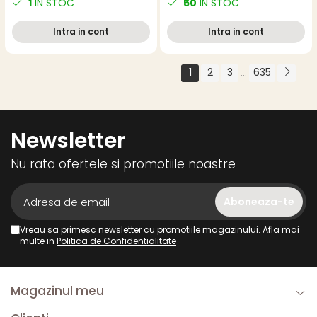
1
IN STOC
50
IN STOC
Intra in cont
Intra in cont
1
2
3
635
...
Newsletter
Nu rata ofertele si promotiile noastre
Vreau sa primesc newsletter cu promotiile magazinului. Afla mai
multe in
Politica de Confidentialitate
Magazinul meu