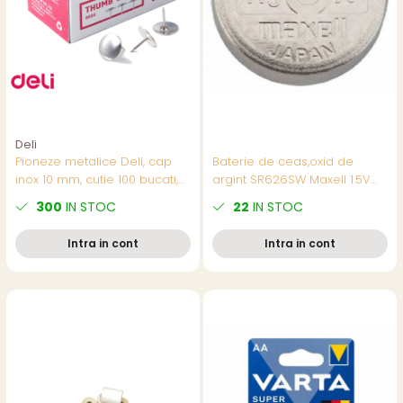
Deli
Pioneze metalice Deli, cap
Baterie de ceas,oxid de
inox 10 mm, cutie 100 bucati,
argint SR626SW Maxell 1.5V
pentru panouri si aviziere
tip buton,AG4, 1
300
IN STOC
22
IN STOC
bucata/blister,(pret/buc)
Intra in cont
Intra in cont