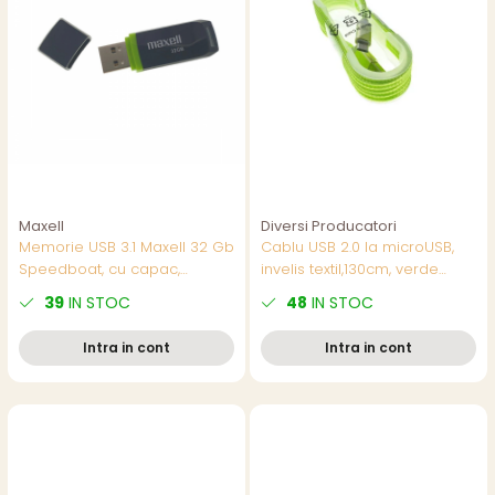
Maxell
Diversi Producatori
Memorie USB 3.1 Maxell 32 Gb
Cablu USB 2.0 la microUSB,
Speedboat, cu capac,
invelis textil,130cm, verde
neagra
fluorescent, CTM-G-02
39
IN STOC
48
IN STOC
Intra in cont
Intra in cont