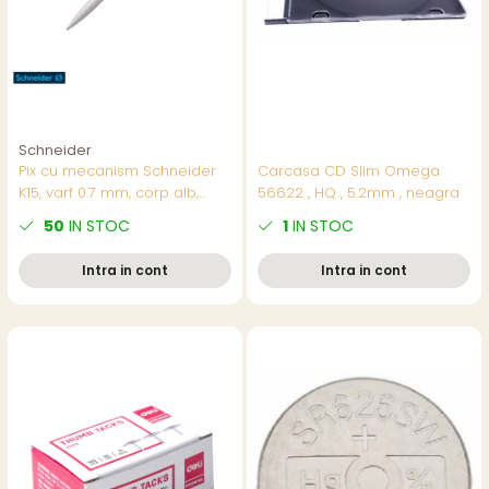
Schneider
Pix cu mecanism Schneider
Carcasa CD Slim Omega
K15, varf 0.7 mm, corp alb,
56622 , HQ , 5.2mm , neagra
scriere albastra, reincarcabil
50
IN STOC
1
IN STOC
Intra in cont
Intra in cont