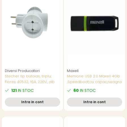
Diversi Producatori
Maxell
Stecher tip butoias, triplu,
Memorie USB 2.0 Maxell 4Gb
Flores 40532, 16A, 220V, alb
,Speedboat,cu capac,neagra
121
IN STOC
60
IN STOC
Intra in cont
Intra in cont