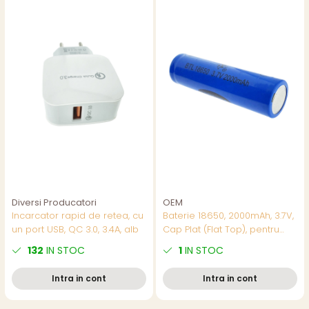
Diversi Producatori
OEM
Incarcator rapid de retea, cu
Baterie 18650, 2000mAh, 3.7V,
un port USB, QC 3.0, 3.4A, alb
Cap Plat (Flat Top), pentru
Pachete de Baterii,
132
IN STOC
1
IN STOC
Echipamente DIY si Aplicatii
cu Curent Mediu
Intra in cont
Intra in cont