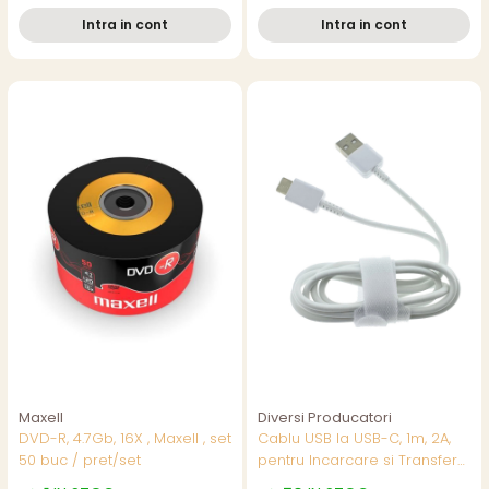
5mm, diverse culori
Intra in cont
Intra in cont
Maxell
Diversi Producatori
DVD-R, 4.7Gb, 16X , Maxell , set
Cablu USB la USB-C, 1m, 2A,
50 buc / pret/set
pentru Incarcare si Transfer
Date, Alb JML-25949