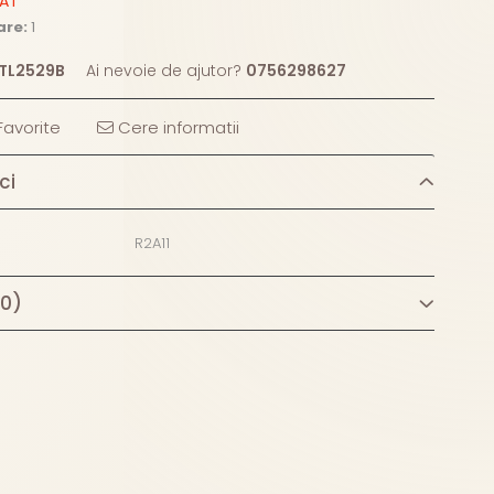
ZAT
are:
1
TL2529B
Ai nevoie de ajutor?
0756298627
avorite
Cere informatii
ci
R2A11
(0)