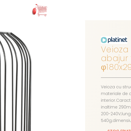
Veioza 
abajur 
φ180x
Veioza cu struc
materiale de ca
interior.Carac
inaltime 290
200-240V;lung
540g;dimensiu