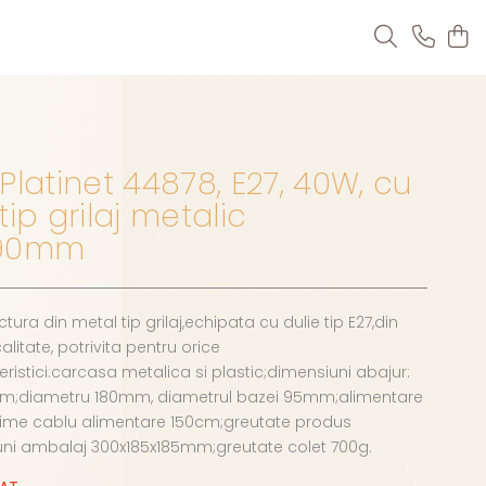
Platinet 44878, E27, 40W, cu
tip grilaj metalic
290mm
tura din metal tip grilaj,echipata cu dulie tip E27,din
litate, potrivita pentru orice
teristici:carcasa metalica si plastic;dimensiuni abajur:
mm;diametru 180mm, diametrul bazei 95mm;alimentare
ime cablu alimentare 150cm;greutate produs
ni ambalaj 300x185x185mm;greutate colet 700g.