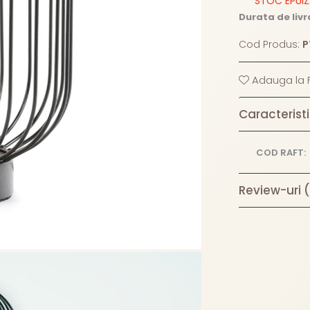
STOC EPUI
Durata de livr
Cod Produs:
P
Adauga la F
Caracteristi
COD RAFT:
Review-uri