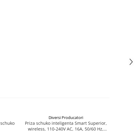
Diversi Producatori
 schuko
Priza schuko inteligenta Smart Superior,
Sonerie cu
wireless, 110-240V AC, 16A, 50/60 Hz,
priza, F
alba
melodii, r