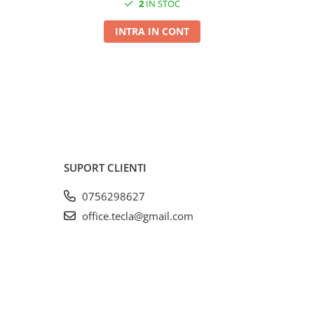
2
IN STOC
anti-int
INTRA IN CONT
SUPORT CLIENTI
0756298627
office.tecla@gmail.com