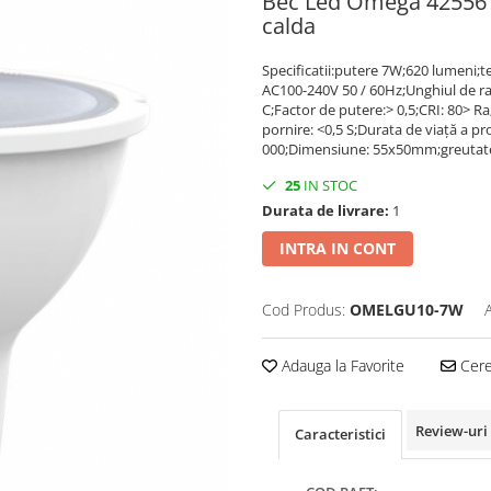
Bec Led Omega 42556 
calda
Specificatii:putere 7W;620 lumeni;t
AC100-240V 50 / 60Hz;Unghiul de raz
C;Factor de putere:> 0,5;CRI: 80> 
pornire: <0,5 S;Durata de viață a pr
000;Dimensiune: 55x50mm;greutate 
25
IN STOC
Durata de livrare:
1
INTRA IN CONT
Cod Produs:
OMELGU10-7W
Adauga la Favorite
Cere 
Review-uri
Caracteristici