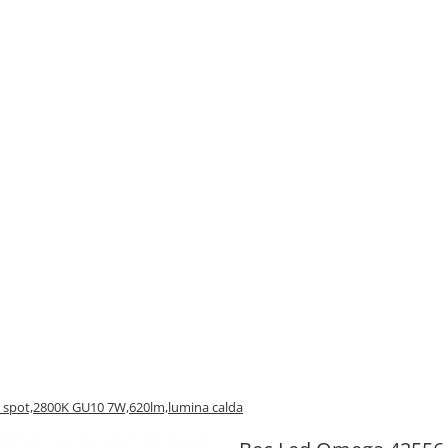
 spot,2800K GU10 7W,620lm,lumina calda