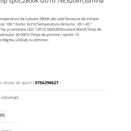
tip spot,2800K GU10 7W,620lm,lumina
emperatura de culoare 2800K alb cald;Tensiune de intrare:
a: 100 °;Soclu: GU10;Temperatura de lucru: -20 + 45 °
Ra;Tip și cantitate LED: 12PCS SMD2835;curent:60mA;Timp de
odusului: 30 000 h;Timpi de pornire / oprire: 15
69g;Nu utilizați cu dimmer;
Ai nevoie de ajutor?
0756298627
informatii
(0)