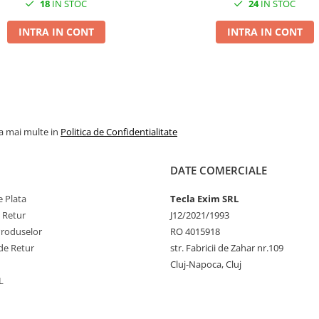
18
IN STOC
24
IN STOC
INTRA IN CONT
INTRA IN CONT
la mai multe in
Politica de Confidentialitate
DATE COMERCIALE
 Plata
Tecla Exim SRL
e Retur
J12/2021/1993
Produselor
RO 4015918
de Retur
str. Fabricii de Zahar nr.109
Cluj-Napoca, Cluj
L