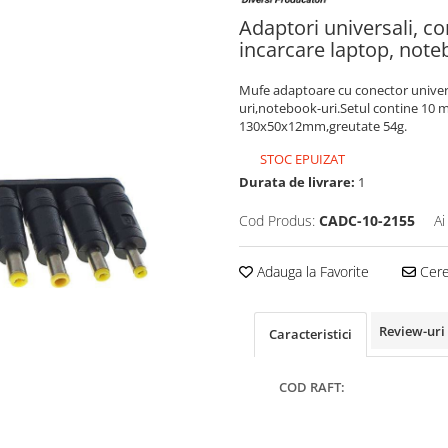
Adaptori universali, 
incarcare laptop, note
Mufe adaptoare cu conector univers
uri,notebook-uri.Setul contine 10 
130x50x12mm,greutate 54g.
STOC EPUIZAT
Durata de livrare:
1
Cod Produs:
CADC-10-2155
Ai
Adauga la Favorite
Cere 
Review-uri
Caracteristici
COD RAFT: