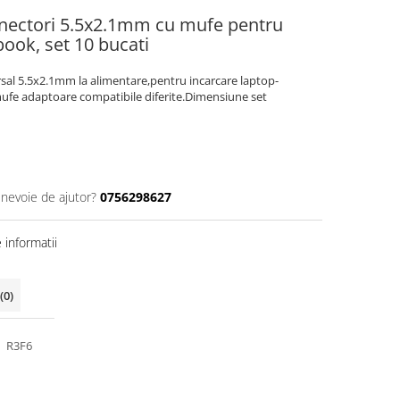
conectori 5.5x2.1mm cu mufe pentru
book, set 10 bucati
al 5.5x2.1mm la alimentare,pentru incarcare laptop-
mufe adaptoare compatibile diferite.Dimensiune set
 nevoie de ajutor?
0756298627
informatii
(0)
R3F6