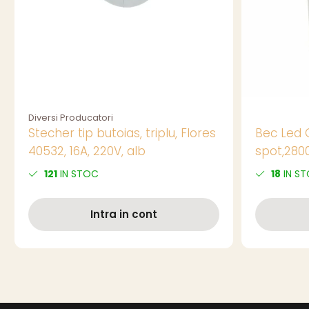
Diversi Producatori
Stecher tip butoias, triplu, Flores
Bec Led 
40532, 16A, 220V, alb
spot,280
6W,400lm
121
IN STOC
18
IN S
Intra in cont