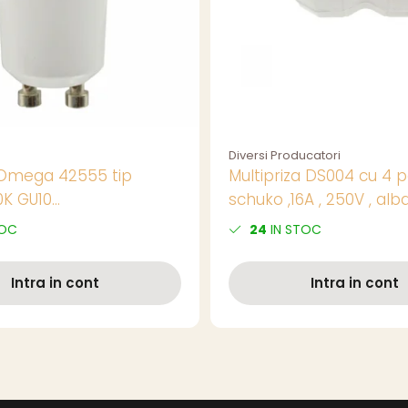
Diversi Producatori
Omega 42555 tip
Multipriza DS004 cu 4 p
0K GU10
schuko ,16A , 250V , alb
,lumina calda
TOC
24
IN STOC
Intra in cont
Intra in cont