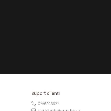
Suport clienti
0756298627
office.tecla@gmail.com