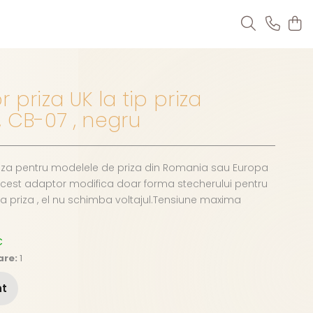
 priza UK la tip priza
 CB-07 , negru
iza pentru modelele de priza din Romania sau Europa
Acest adaptor modifica doar forma stecherului pentru
a priza , el nu schimba voltajul.Tensiune maxima
C
are:
1
nt