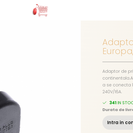
Adaptor
Europa,
Adaptor de pr
continentala.
a se conecta l
240V/16A.
341
IN STO
Durata de livr
Intra in co