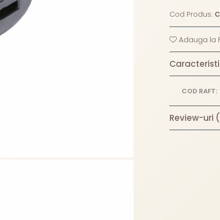
Cod Produs:
C
Adauga la F
Caracteristi
COD RAFT:
Review-uri