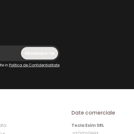
te in
Politica de Confidentialitate
Date comerciale
ata
Tecla Exim SRL
tur
J12/2021/1993