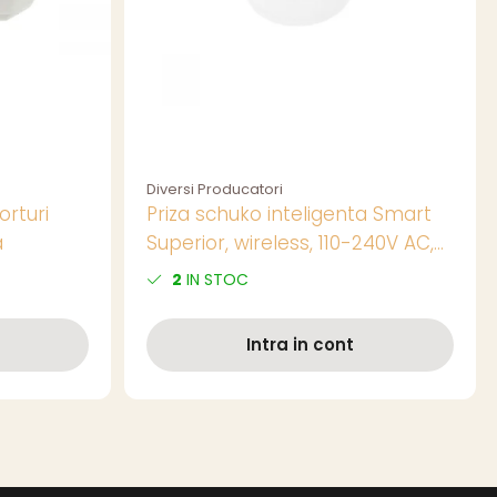
Diversi Producatori
orturi
Priza schuko inteligenta Smart
a
Superior, wireless, 110-240V AC,
16A, 50/60 Hz, alba
2
IN STOC
Intra in cont