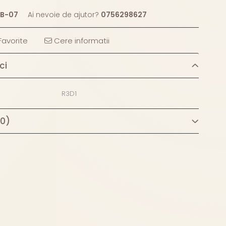
B-07
Ai nevoie de ajutor?
0756298627
avorite
Cere informatii
ci
R3D1
(0)