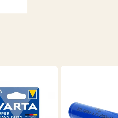
Prototipare
Industriala
Arta si
Creatie
Alimentare
de Rezerva