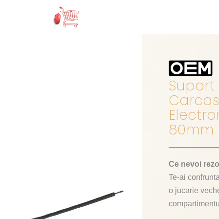
Suport 
Carcasa
Electro
80mm
Ce nevoi rez
Te-ai confrunta
o jucarie vech
compartimentul 