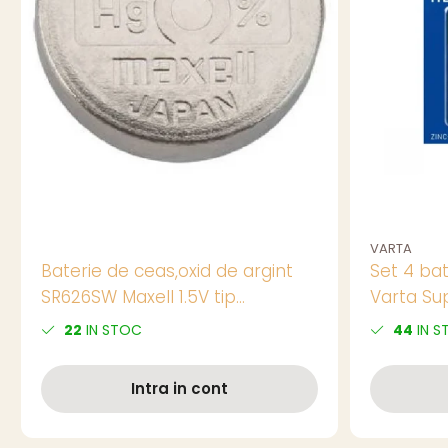
VARTA
Baterie de ceas,oxid de argint
Set 4 bat
SR626SW Maxell 1.5V tip
Varta Su
buton,AG4, 1 bucata/blister,
AA, 1.5V, i
22
IN STOC
44
IN S
(pret/buc)
Intra in cont