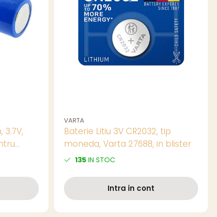
VARTA
 3.7V,
Baterie Litiu 3V CR2032, tip
ntru
moneda, Varta 27688, in blister
135
IN STOC
catii cu
Intra in cont