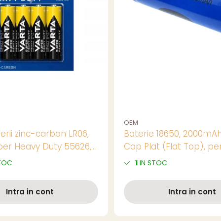
OEM
erii zinc-carbon LR06,
Baterie 18650, 2000mAh,
per Heavy Duty 55626,
Cap Plat (Flat Top), pe
n blister
Pachete de Baterii,
TOC
1
IN STOC
Echipamente DIY si Apli
Curent Mediu
Intra in cont
Intra in cont