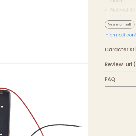
format.
Material de 
durabil, car
electrice.
Vezi mai mult
Culoare:
Ne
Informatii co
Conectare:
simpla si rap
Caracteristi
Fir rosu:
Review-uri
Fir negru
Dimensiuni
FAQ
mm lungime 
Lungime fir
suficient sp
Greutate r
integrat in 
Informatii sup
Conform specifi
componente, ac