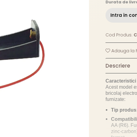
Durata de livr
Intra in co
Cod Produs:
C
Adauga la F
Descriere
Caracteristic
Acest model es
bricolaj electr
furnizate:
Tip produs
Compatibilit
AA (R6). Fun
zinc-carbon)