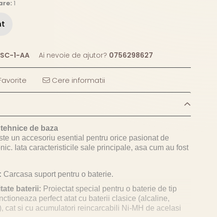
are:
1
nt
SC-1-AA
Ai nevoie de ajutor?
0756298627
avorite
Cere informatii
i tehnice de baza
te un accesoriu esential pentru orice pasionat de
onic. Iata caracteristicile sale principale, asa cum au fost
:
Carcasa suport pentru o baterie.
ate baterii:
Proiectat special pentru o baterie de tip
ctioneaza perfect atat cu baterii clasice (alcaline,
, cat si cu acumulatori reincarcabili Ni-MH de acelasi