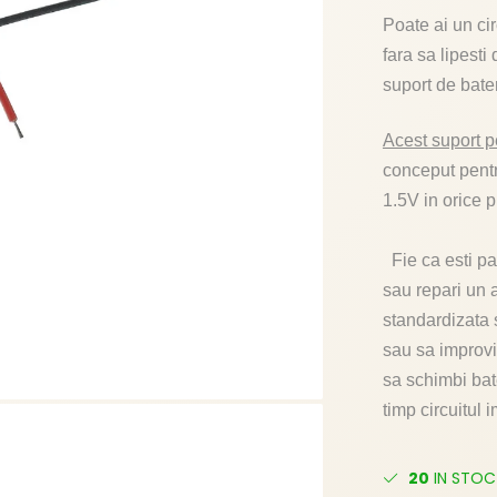
Poate ai un ci
fara sa lipesti
suport de bater
Acest suport p
conceput pentr
1.5V in orice p
Fie ca esti pas
sau repari un a
standardizata s
sau sa improviz
sa schimbi bate
timp circuitul i
20
IN STOC