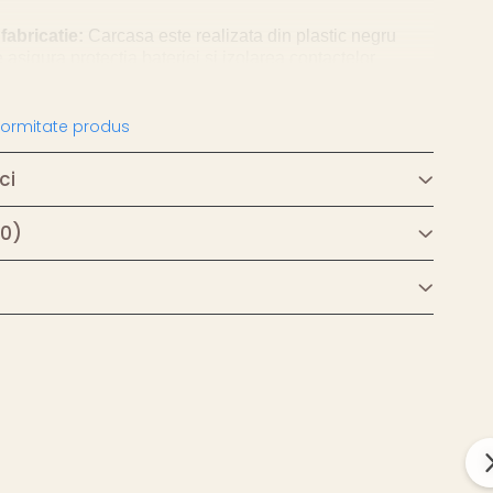
fabricatie:
Carcasa este realizata din plastic negru
e asigura protectia bateriei si izolarea contactelor
gru.
nformitate produs
Echipat cu doua fire electrice pentru o conectare
ida la orice circuit.
ci
Borna pozitiva (+).
(0)
:
Borna negativa (-).
 exacte:
Produsul are dimensiuni compacte de 60
x 16 mm latime x 14 mm inaltime.
e:
Firele au o lungime de 80 mm fiecare, oferind
atiu pentru a conecta suportul la circuitele tale.
edusa:
Cantareste doar 2.5 grame, fiind usor de
orice proiect fara a adauga o masa semnificativa.
limentare si utilizare practica
catiilor si utilizarii standard pentru astfel de
est suport asigura o conexiune in serie simpla pentru