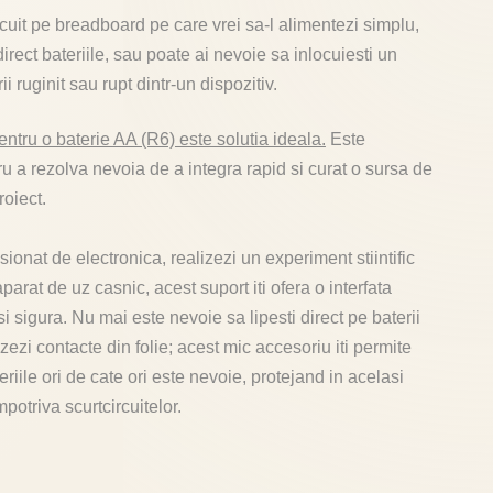
rcuit pe breadboard pe care vrei sa-l alimentezi simplu,
 direct bateriile, sau poate ai nevoie sa inlocuiesti un
ii ruginit sau rupt dintr-un dispozitiv.
entru o baterie AA (R6) este solutia ideala.
Este
u a rezolva nevoia de a integra rapid si curat o sursa de
roiect.
ionat de electronica, realizezi un experiment stiintific
parat de uz casnic, acest suport iti ofera o interfata
i sigura. Nu mai este nevoie sa lipesti direct pe baterii
ezi contacte din folie; acest mic accesoriu iti permite
riile ori de cate ori este nevoie, protejand in acelasi
mpotriva scurtcircuitelor.