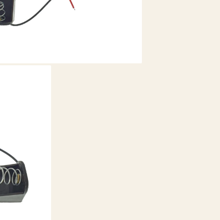
o singura bater
iesire. Contact
mentine o pres
pierderile de c
suport dedicat 
dispozitivului
contactelor bat
Tabel cu utili
Domeniu de
activitate
Electronica
DIY
(Proiecte
Personale)
Educatie si
Scoala
Reparatii si
Intretinere