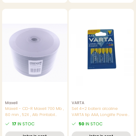
Maxell
VARTA
Maxell - CD-R Maxell 700 Mb ,
Set 4+2 baterii alcaline
80 min , 52X , Alb Printabil
VARTA tip AAA, Longlife Power,
Inkjet , set 50 buc - pret/set
in blister
17
IN STOC
50
IN STOC