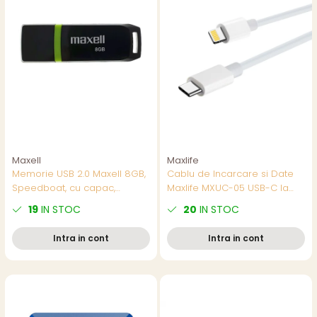
Maxell
Maxlife
Memorie USB 2.0 Maxell 8GB,
Cablu de Incarcare si Date
Speedboat, cu capac,
Maxlife MXUC-05 USB-C la
neagră - Soluție Practică
conector tip Lightning, 2m,
19
IN STOC
20
IN STOC
pentru Stocare Portabilă
20W, Alb, pentru Incarcare
Rapida la Distanta
Intra in cont
Intra in cont