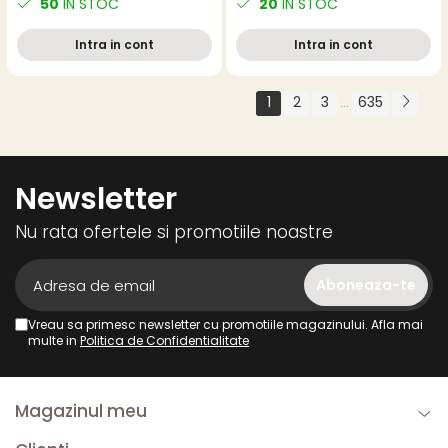
50
IN STOC
20
IN STOC
alb
Intra in cont
Intra in cont
1
2
3
635
...
Newsletter
Nu rata ofertele si promotiile noastre
Vreau sa primesc newsletter cu promotiile magazinului. Afla mai
multe in
Politica de Confidentialitate
Magazinul meu