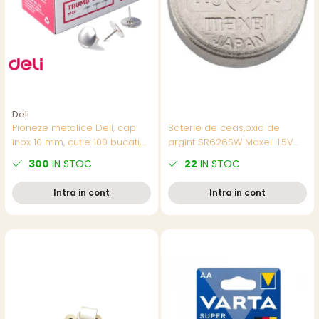
Deli
Pioneze metalice Deli, cap
Baterie de ceas,oxid de
inox 10 mm, cutie 100 bucati,
argint SR626SW Maxell 1.5V
pentru panouri si aviziere
tip buton,AG4, 1
300
IN STOC
22
IN STOC
bucata/blister,(pret/buc)
Intra in cont
Intra in cont