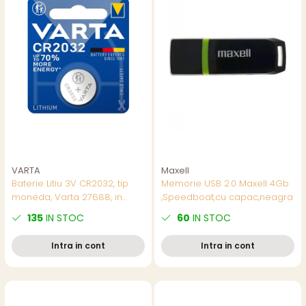
VARTA
Maxell
Baterie Litiu 3V CR2032, tip
Memorie USB 2.0 Maxell 4Gb
moneda, Varta 27688, in
,Speedboat,cu capac,neagra
blister
135
IN STOC
60
IN STOC
Intra in cont
Intra in cont