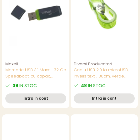
Maxell
Diversi Producatori
Memorie USB 3.1 Maxell 32 Gb
Cablu USB 2.0 la microUSB,
Speedboat, cu capac,
invelis textil,130cm, verde
neagra
fluorescent, CTM-G-02
39
IN STOC
48
IN STOC
Intra in cont
Intra in cont