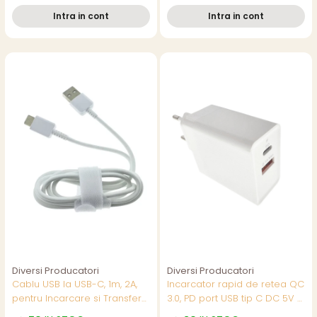
5mm, diverse culori
Intra in cont
Intra in cont
Diversi Producatori
Diversi Producatori
Cablu USB la USB-C, 1m, 2A,
Incarcator rapid de retea QC
pentru Incarcare si Transfer
3.0, PD port USB tip C DC 5V -
Date, Alb JML-25949
3.4A si port USB DC 5V - 2.1A,