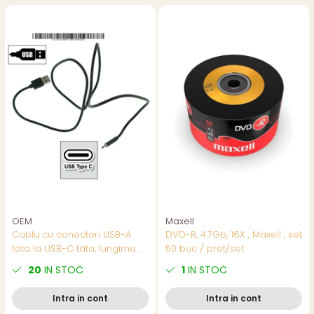
OEM
Maxell
Cablu cu conectori USB-A
DVD-R, 4.7Gb, 16X , Maxell , set
tata la USB-C tata, lungime
50 buc / pret/set
100cm, CBL03B-01, incarcare,
20
IN STOC
1
IN STOC
transfer date, in blister, negru
Intra in cont
Intra in cont