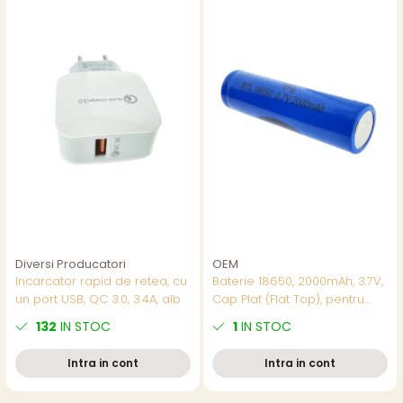
Diversi Producatori
OEM
Incarcator rapid de retea, cu
Baterie 18650, 2000mAh, 3.7V,
un port USB, QC 3.0, 3.4A, alb
Cap Plat (Flat Top), pentru
Pachete de Baterii,
132
IN STOC
1
IN STOC
Echipamente DIY si Aplicatii
cu Curent Mediu
Intra in cont
Intra in cont