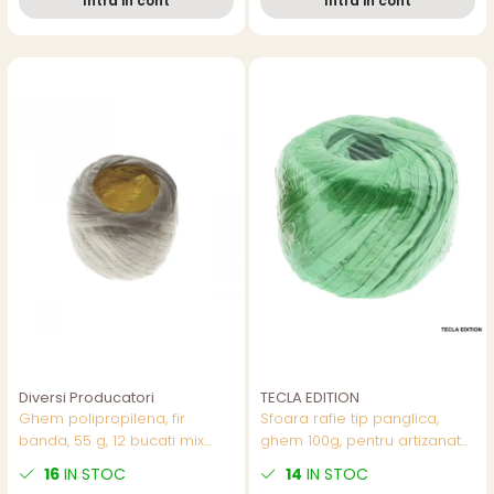
Intra in cont
Intra in cont
Diversi Producatori
TECLA EDITION
Ghem polipropilena, fir
Sfoara rafie tip panglica,
banda, 55 g, 12 bucati mix
ghem 100g, pentru artizanat
culori/set,pret/buc
si decoratiuni, utilizare
16
IN STOC
14
IN STOC
buchete si cadouri, latime 3-