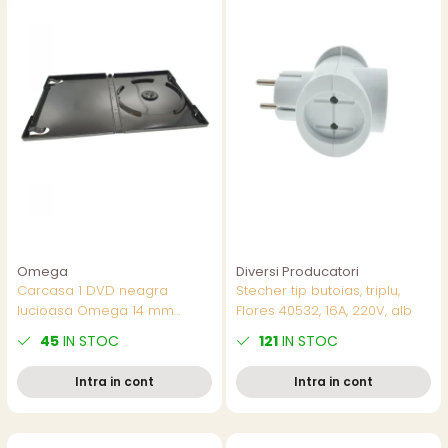
Omega
Diversi Producatori
Carcasa 1 DVD neagra
Stecher tip butoias, triplu,
lucioasa Omega 14 mm
Flores 40532, 16A, 220V, alb
100buc/folie 56857
45
IN STOC
121
IN STOC
Intra in cont
Intra in cont