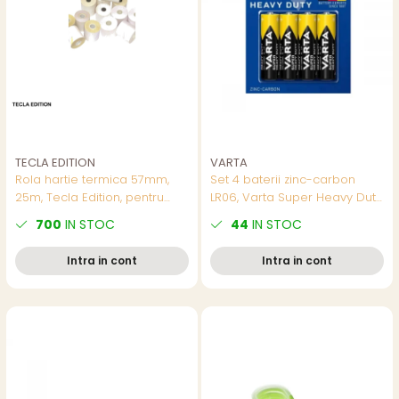
TECLA EDITION
VARTA
Rola hartie termica 57mm,
Set 4 baterii zinc-carbon
25m, Tecla Edition, pentru
LR06, Varta Super Heavy Duty
case de marcat
55626, AA, 1.5V, in blister
700
IN STOC
44
IN STOC
Intra in cont
Intra in cont