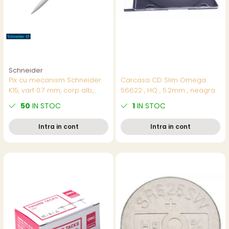
Schneider
Pix cu mecanism Schneider
Carcasa CD Slim Omega
K15, varf 0.7 mm, corp alb,
56622 , HQ , 5.2mm , neagra
scriere albastra, reincarcabil
50
IN STOC
1
IN STOC
Intra in cont
Intra in cont