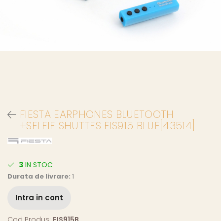
FIESTA EARPHONES BLUETOOTH
+SELFIE SHUTTES FIS915 BLUE[43514]
3
IN STOC
Durata de livrare:
1
Intra in cont
Cod Produs:
FIS915B