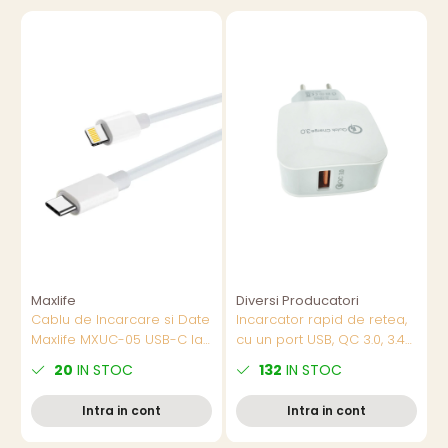
Maxlife
Diversi Producatori
Cablu de Incarcare si Date
Incarcator rapid de retea,
Maxlife MXUC-05 USB-C la
cu un port USB, QC 3.0, 3.4A,
t
conector tip Lightning, 2m,
alb
1
20
IN STOC
132
IN STOC
20W, Alb, pentru Incarcare
i
Rapida la Distanta
b
Intra in cont
Intra in cont