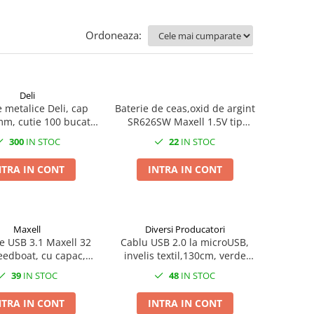
Ordoneaza:
Deli
 metalice Deli, cap
Baterie de ceas,oxid de argint
mm, cutie 100 bucati,
SR626SW Maxell 1.5V tip
panouri si aviziere
buton,AG4, 1 bucata/blister,
300
IN STOC
22
IN STOC
(pret/buc)
NTRA IN CONT
INTRA IN CONT
Maxell
Diversi Producatori
 USB 3.1 Maxell 32
Cablu USB 2.0 la microUSB,
edboat, cu capac,
invelis textil,130cm, verde
neagra
fluorescent, CTM-G-02
39
IN STOC
48
IN STOC
NTRA IN CONT
INTRA IN CONT