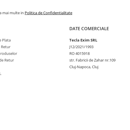
la mai multe in
Politica de Confidentialitate
DATE COMERCIALE
 Plata
Tecla Exim SRL
e Retur
J12/2021/1993
Produselor
RO 4015918
de Retur
str. Fabricii de Zahar nr.109
Cluj-Napoca, Cluj
L