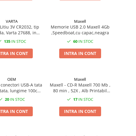
VARTA
Maxell
Litiu 3V CR2032, tip
Memorie USB 2.0 Maxell 4Gb
, Varta 27688, in
,Speedboat,cu capac,neagra
blister
135
IN STOC
60
IN STOC
NTRA IN CONT
INTRA IN CONT
OEM
Maxell
 conectori USB-A tata
Maxell - CD-R Maxell 700 Mb ,
 tata, lungime 100cm,
80 min , 52X , Alb Printabil
, incarcare, transfer
Inkjet , set 50 buc - pret/set
20
IN STOC
17
IN STOC
 in blister, negru
NTRA IN CONT
INTRA IN CONT