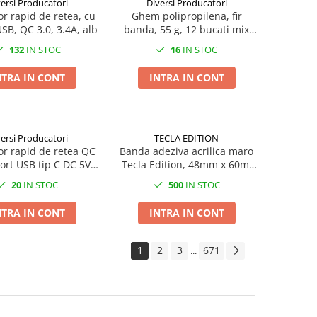
ersi Producatori
Diversi Producatori
or rapid de retea, cu
Ghem polipropilena, fir
SB, QC 3.0, 3.4A, alb
banda, 55 g, 12 bucati mix
culori/set,pret/buc
132
IN STOC
16
IN STOC
NTRA IN CONT
INTRA IN CONT
ersi Producatori
TECLA EDITION
or rapid de retea QC
Banda adeziva acrilica maro
ort USB tip C DC 5V -
Tecla Edition, 48mm x 60m,
ort USB DC 5V - 2.1A,
pentru ambalare si sigilare
20
IN STOC
500
IN STOC
alb
colete
NTRA IN CONT
INTRA IN CONT
1
2
3
671
...