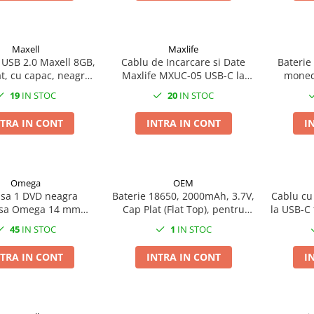
Maxell
Maxlife
USB 2.0 Maxell 8GB,
Cablu de Incarcare si Date
Baterie 
, cu capac, neagră -
Maxlife MXUC-05 USB-C la
moneda
e Practică pentru
conector tip Lightning, 2m,
19
IN STOC
20
IN STOC
care Portabilă
20W, Alb, pentru Incarcare
Rapida la Distanta
TRA IN CONT
INTRA IN CONT
I
Omega
OEM
sa 1 DVD neagra
Baterie 18650, 2000mAh, 3.7V,
Cablu cu
asa Omega 14 mm
Cap Plat (Flat Top), pentru
la USB-C
buc/folie 56857
Pachete de Baterii,
CBL03B-01
45
IN STOC
1
IN STOC
Echipamente DIY si Aplicatii
date,
cu Curent Mediu
TRA IN CONT
INTRA IN CONT
I