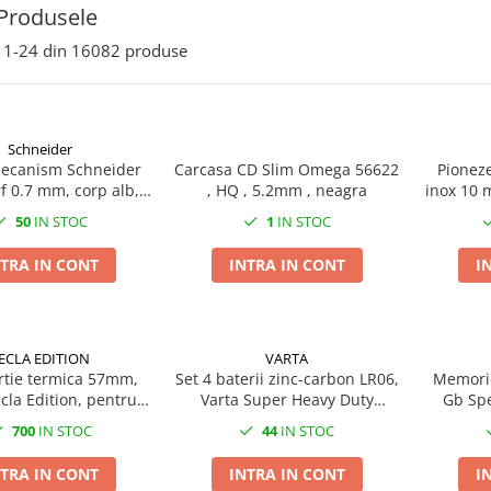
Produsele
1-
24
din
16082
produse
Schneider
mecanism Schneider
Carcasa CD Slim Omega 56622
Pioneze
f 0.7 mm, corp alb,
, HQ , 5.2mm , neagra
inox 10 
lbastra, reincarcabil
pentru 
50
IN STOC
1
IN STOC
TRA IN CONT
INTRA IN CONT
I
ECLA EDITION
VARTA
rtie termica 57mm,
Set 4 baterii zinc-carbon LR06,
Memorie
cla Edition, pentru
Varta Super Heavy Duty
Gb Spe
ase de marcat
55626, AA, 1.5V, in blister
700
IN STOC
44
IN STOC
TRA IN CONT
INTRA IN CONT
I