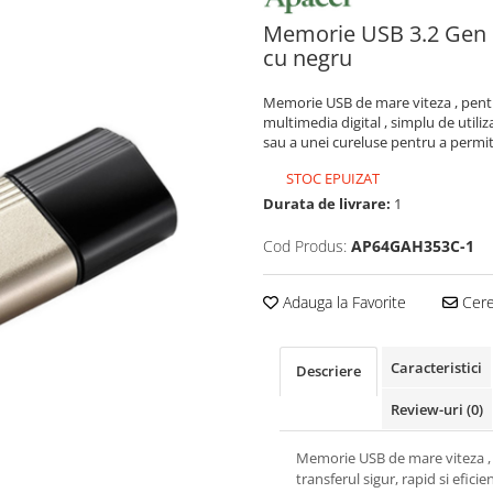
Memorie USB 3.2 Gen 1
cu negru
Memorie USB de mare viteza , pentru 
multimedia digital , simplu de utili
sau a unei cureluse pentru a permi
STOC EPUIZAT
Durata de livrare:
1
Cod Produs:
AP64GAH353C-1
Adauga la Favorite
Cere 
Caracteristici
Descriere
Review-uri
(0)
Memorie USB de mare viteza ,
transferul sigur, rapid si eficie