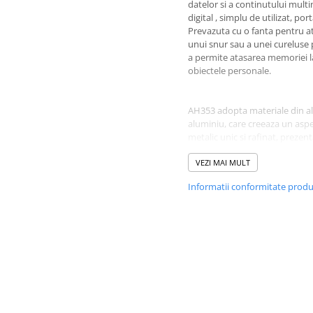
datelor si a continutului mult
digital , simplu de utilizat, port
Prevazuta cu o fanta pentru a
unui snur sau a unei cureluse
a permite atasarea memoriei l
obiectele personale.
AH353 adopta materiale din al
aluminiu, care creeaza un asp
metalic unic si rafinat, prezen
adecvat acest element de inal
tehnologie.
VEZI MAI MULT
Informatii conformitate prod
Liniile gravate pe corp reflect
de mare viteza, impodabita cu
arc pentru a spori textura si a
imbogati schimbarile de lumin
umbra.Capacul cu design tip st
permite ca acesta sa fie atasat
spatele carcasei pentru a prev
pierderile accidentale.
Specificatii:
- tip produs : Memorie USB,