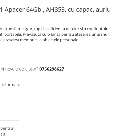
 Apacer 64Gb , AH353, cu capac, auriu
transferul sigur, rapid si eficient a datelor si a continutului
zat, portabila. Prevazuta cu o fanta pentru atasarea unui snur
te atasarea memoriei la obiectele personale.
Ai nevoie de ajutor?
0756298627
informatii
 pentru
nt a