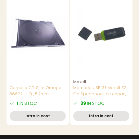
Maxell
M
Carcasa CD Slim Omega
Memorie USB 3.1 Maxell 32
56622 , HQ , 5.2mm ,
Gb Speedboat, cu capac,
neagra
neagra
n
1
IN STOC
39
IN STOC
p
Intra in cont
Intra in cont