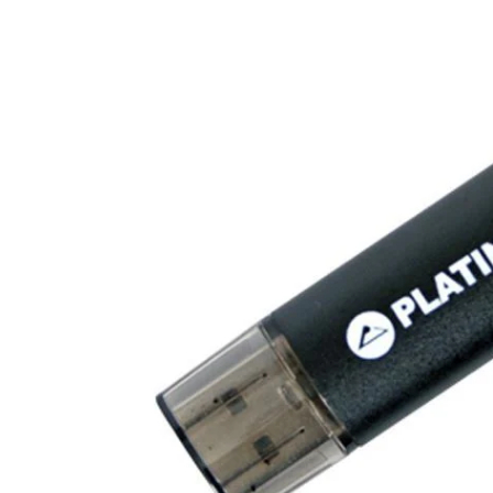
Pop nituri
Huse si protectii pentru Honor 200
CD-RW reinscriptibil
Rezerve pentru pixuri cu bila
Rasnite si grindere cafea
Cablu VGA
Baterii Heavy Duty R20
Prize electrice
Folie tablete
Sfoara
Huse si protectii pentru Honor 200
Cleaner CD
Desen tehnic si proiectare
Ingrijire personala
Cabluri USB 2.0
Baterii Power Bank
Husa tableta
Accesorii prize
Lite
Suporturi raft
DVD-uri
Compas
Huse si protectii pentru Apple iPad
Aparate cosmetice
Imprimanta USB 2.0
Incarcatoare Baterii Acumulatori
Adaptoare priza
Huse si protectii pentru Honor 200
Instrumente masura
DVD+DL inscriptibil
10.2 (gen 7/8/9)
Lite 5G
Instrumente de geometrie
Aparate tuns si ras
MicroUSB la lightning
Prelungitoare priza
Accesorii pentru incarcare si
Masurare distante si dimensiuni
DVD+DL printabil
Huse si protectii pentru Apple iPad
Huse si protectii pentru Honor 200
Isograph
testare
Cantare corporale
Prelungitor USB 2.0
Sonerii electrice
Masurare greutati
10.9 (gen 10, 2022)
DVD+R inscriptibil
Pro
Plansete desen
Incarcatoare pentru acumulatori de
Foarfece cosmetice
USB 2.0 Multifunctional
Masurare si testare a curentului
Huse si protectii pentru Apple iPad
DVD+R printabil
Huse si protectii pentru Honor 200
scule electrice
Tuburi si accesorii transport planse
Instrumente manichiura
USB la Apple dock 30-pin
electric
Air 10.9 (gen 4/5)
Smart
DVD-R inscriptibil
proiecte
Incarcatoare pentru acumulatori Li-
Instrumente pedichiura
USB la Apple Lightning 8-pin
Masurare temperatura
Huse si protectii pentru Apple iPad
Huse si protectii pentru Honor 400
ion cilindrici
DVD-R printabil
Tusuri pentru Grafica si Desen
Ondulatoare de par
USB la jack 3.5
Pro 11 (2024)
Statii meteo
Huse si protectii pentru Honor 400
Tehnic
Incarcatoare pentru baterii
Inscriptoare medii optice
Pensete cosmetice
USB la microUSB
Huse si protectii pentru Samsung
Mobilier
Lite
acumulatori standard (Ni-MH / Ni-
Handmade Creativ si Hobby
Inscriptoare CD-DVD
Galaxy Tab A9
Perii de par
USB la miniUSB
Cd)
Huse si protectii pentru Honor 400
Incarcatoare pentru baterii AGM,
Manere si butoane mobilier
Accesorii pictura
Memorii USB 2.0
Huse si protectii pentru Samsung
Pro
Piepteni
USB la TYPE-C
Gel si Deep Cycle
Produse de curatenie si intretinere
Galaxy Tab A9+
Acuarele
Huse si protectii pentru Honor 400
Memorie 128 Gb
Pile cosmetice
Cabluri USB 3.0
Incarcatoare Universale pentru
Spray curatare industriala
Tastatura tableta
Articole lipire
Smart
Acumulatori Li-Ion Cilindrici si Ni-
Memorie 16 Gb
Placi de indreptat parul
Prelungitor USB 3.0
Spray indepartare adeziv
Accesorii Televizoare
MH / Ni-Cd
Blocuri de desen
Huse si protectii pentru Honor 600
Sisteme de Alimentare si Baterii
Memorie 32 Gb
Truse cosmetice
USB 3.0 la microUSB 3.0
Unelte de mana
Speciale
Creioane cerate
Huse si protectii pentru Honor 600
Suporturi TV
Memorie 4 Gb
Unghiere
USB 3.0 Tip C
Lite
Creioane colorate
Accesorii scule
Telecomanda TV
Baterii AGM - Uz General
Memorie 64 Gb
Uscatoare de par
Organizare cabluri