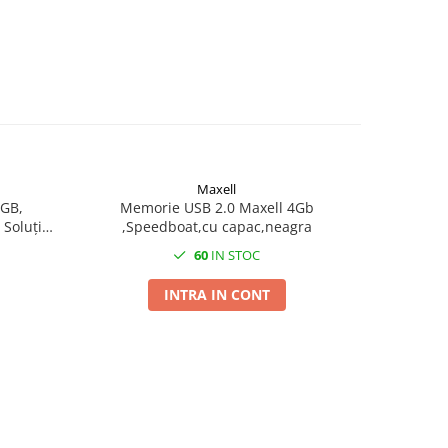
Maxell
8GB,
Memorie USB 2.0 Maxell 4Gb
Carcasa 1
 Soluție
,Speedboat,cu capac,neagra
14 
tabilă
60
IN STOC
INTRA IN CONT