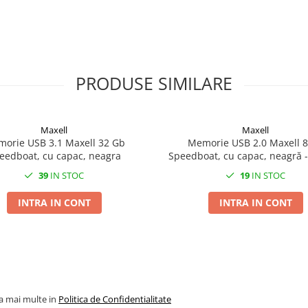
PRODUSE SIMILARE
Maxell
Maxell
orie USB 3.1 Maxell 32 Gb
Memorie USB 2.0 Maxell 
eedboat, cu capac, neagra
Speedboat, cu capac, neagră -
Practică pentru Stocare Por
39
IN STOC
19
IN STOC
INTRA IN CONT
INTRA IN CONT
la mai multe in
Politica de Confidentialitate