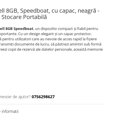
l 8GB, Speedboat, cu capac, neagră -
 Stocare Portabilă
ell 8GB Speedboat
, un dispozitiv compact și fiabil pentru
importante. Cu un design elegant și un capac protector,
pentru utilizatori care au nevoie de acces rapid la fișiere
 transmiți documente de lucru, să păstrezi amintiri sub formă
 creezi copii de rezervă ale datelor personale, această memorie
 nevoie de ajutor?
0756298627
informatii