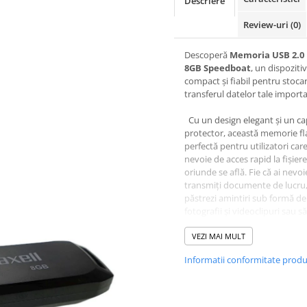
Descriere
Review-uri
(0)
Descoperă
Memoria USB 2.0
8GB Speedboat
, un dispozitiv
compact și fiabil pentru stocar
transferul datelor tale import
Cu un design elegant și un c
protector, această memorie fl
perfectă pentru utilizatori car
nevoie de acces rapid la fișiere
oriunde se află. Fie că ai nevoi
transmiți documente de lucru,
păstrezi amintiri sub formă de
fotografii și videoclipuri sau să
copii de rezervă ale datelor pe
această memorie USB ți se va 
VEZI MAI MULT
perfect.
Informatii conformitate prod
Caracteristici și Benef
Capacitate Generoasă d
Stocare
8GB spațiu
- suficient 