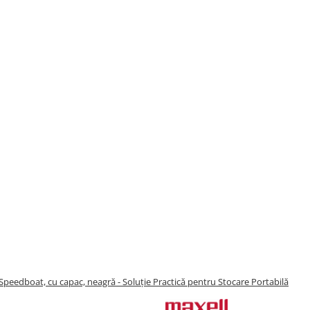
peedboat, cu capac, neagră - Soluție Practică pentru Stocare Portabilă