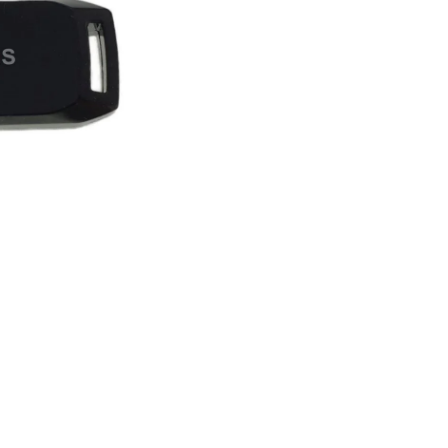
materiale de calitate, c
asigură durabilitate pe
lung.
Formă compactă
- uș
transportat în buzunar
sau portofel.
Versatilitate și Ușurință
Utilizare
Plug-and-play
- nu nec
driveri speciali, funcți
imediat ce este conecta
port USB.
Compatibilă cu multi
sisteme de operare
-
Windows, macOS, Linux 
dispozitive cu port USB
Siguranța Datelor
Stocare stabilă
- prot
fișierele împotriva pierd
accidentale.
Opțional, poate fi fol
software de criptare
protecție suplimentară