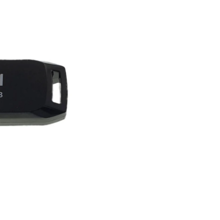
datelor sensibile.
De ce să alegi Memor
USB Maxell Speedboa
Brand de încredere
- Max
un producător recunoscut l
mondial pentru produsele 
stocare de înaltă calitate.
Raport excelent calitate
oferă performanță și fiabili
un preț accesibil.
Portabilitate maximă
-
dimensiuni reduse și greut
minimă, perfectă pentru uti
zilnică.
Cine poate beneficia
această memorie US
Elevi și studenți
- pentru
stocarea proiectelor, lucrări
materialelor de studiu.
Profesioniști
- transferul 
documente între dispoziti
crearea de copii de rezervă
Fotografi și creatori de
conținut
- arhivarea și