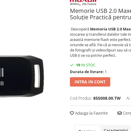
Memorie USB 2.0 Maxel
Soluție Practică pentru
Descoperă
Memoria USB 2.0 Max
stocarea și transferul datelor tale 
această memorie flash este perfectă 
oriunde se află. Fie că ai nevoie să
de fotografii și videoclipuri sau să
USB ți se va potrivi perfect.
19
IN STOC
Durata de livrare:
1
INTRA IN CONT
Cod Produs:
855008.00.TW
Ai
Adauga la Favorite
Cere 
Caracteristici