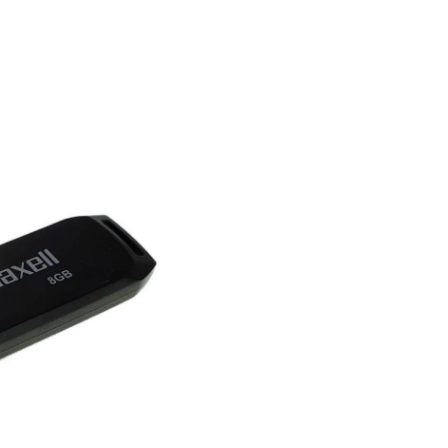
transportul materialelor
multimedia.
Utilizatori obișnuiți
- păs
amintirilor, playlisturilor m
sau a altor fișiere personal
Alege Memoria USB 2.0 Max
Speedboat și ai mereu la
îndemână datele tale impo