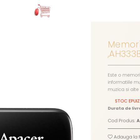
Memori
,AH333
Este o memorie
informatiile mu
muzica si alte 
STOC EPUI
Durata de livr
Cod Produs:
A
Adauga la F