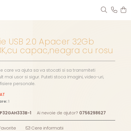
e USB 2.0 Apacer 32Gb
BK,cu capac,neagra cu rosu
 care va ajuta sa va stocati si sa transmiteti
lt mai usor si sigur. Puteti stoca imagini, video-uri,
fisiere personale.
ZAT
are:
1
P32GAH333B-1
Ai nevoie de ajutor?
0756298627
avorite
Cere informatii