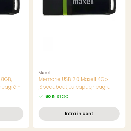
Maxell
 8GB,
Memorie USB 2.0 Maxell 4Gb
neagră -
,Speedboat,cu capac,neagra
 Stocare
60
IN STOC
Intra in cont