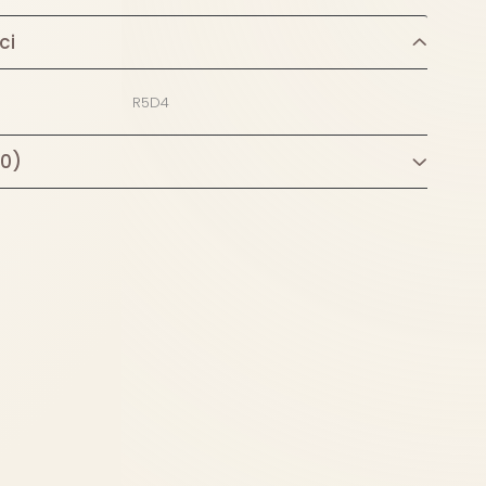
ci
R5D4
(0)