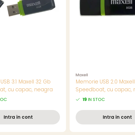
Maxell
USB 3.1 Maxell 32 Gb
Memorie USB 2.0 Maxell
t, cu capac, neagra
Speedboat, cu capac, 
Soluție Practică pentru
TOC
19
IN STOC
Portabilă
Intra in cont
Intra in cont