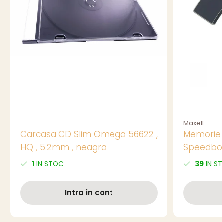
Maxell
Carcasa CD Slim Omega 56622 ,
Memorie 
HQ , 5.2mm , neagra
Speedboa
1
IN STOC
39
IN S
Intra in cont