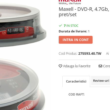
Maxell - DVD-R, 4.7Gb, 
pret/set
7
IN STOC
Durata de livrare:
1
INTRA IN CONT
Cod Produs:
275593.40.TW
Ai
Adauga la Favorite
Cere 
Review-uri
Caracteristici
COD RAFT: