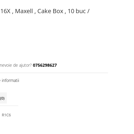
16X , Maxell , Cake Box , 10 buc /
 nevoie de ajutor?
0756298627
informatii
(0)
R1C6