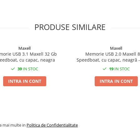
PRODUSE SIMILARE
Maxell
Maxell
orie USB 3.1 Maxell 32 Gb
Memorie USB 2.0 Maxell 
eedboat, cu capac, neagra
Speedboat, cu capac, neagră -
Practică pentru Stocare Por
39
IN STOC
19
IN STOC
INTRA IN CONT
INTRA IN CONT
la mai multe in
Politica de Confidentialitate