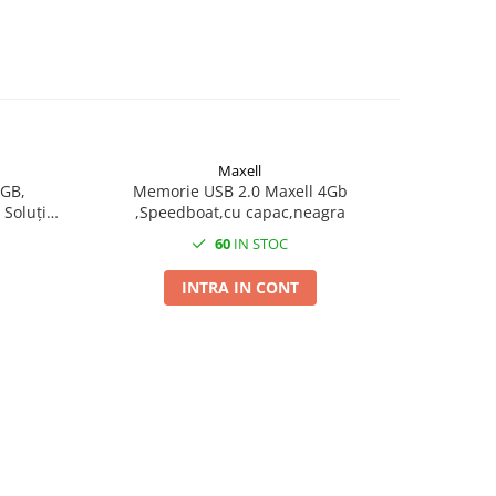
Maxell
8GB,
Memorie USB 2.0 Maxell 4Gb
Carcasa 1
 Soluție
,Speedboat,cu capac,neagra
14 
tabilă
60
IN STOC
INTRA IN CONT