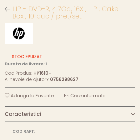
HP - DVD-R, 4.7Gb, 16X , HP , Cake
Box , 10 buc / pret/set
STOC EPUIZAT
Durata de livrare:
1
Cod Produs:
HP1610-
Ai nevoie de ajutor?
0756298627
Adauga la Favorite
Cere informatii
Caracteristici
COD RAFT: