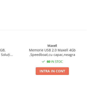
Maxell
8GB,
Memorie USB 2.0 Maxell 4Gb
Carcasa 1
 Soluție
,Speedboat,cu capac,neagra
14 
tabilă
60
IN STOC
INTRA IN CONT