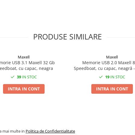
PRODUSE SIMILARE
Maxell
Maxell
orie USB 3.1 Maxell 32 Gb
Memorie USB 2.0 Maxell 
eedboat, cu capac, neagra
Speedboat, cu capac, neagră -
Practică pentru Stocare Por
39
IN STOC
19
IN STOC
INTRA IN CONT
INTRA IN CONT
la mai multe in
Politica de Confidentialitate