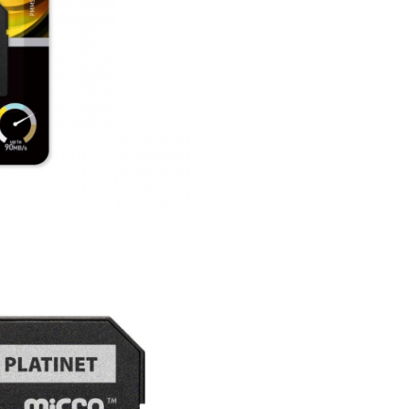
- standard microSDXC
- adaptor SD inclus
- capacitate: 64 GB