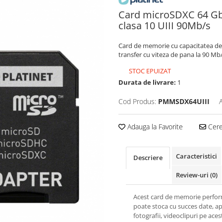
Card microSDXC 64 Gb 
clasa 10 UIII 90Mb/s
Card de memorie cu capacitatea de 
transfer cu viteza de pana la 90 Mb/
STOC EPUIZAT
Durata de livrare:
1
Cod Produs:
PMMSDX64UIII
Adauga la Favorite
Cere 
Caracteristici
Descriere
Review-uri
(0)
Acest card de memorie perfo
poate stoca cu succes date, apl
fotografii, videoclipuri pe aces