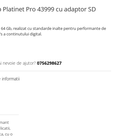
Platinet Pro 43999 cu adaptor SD
64 Gb, realizat cu standarde inalte pentru performante de
s a continutului digital.
Ai nevoie de ajutor?
0756298627
informatii
rmant
icatii,
ta, cu o