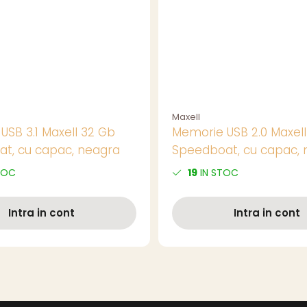
Maxell
USB 3.1 Maxell 32 Gb
Memorie USB 2.0 Maxell
t, cu capac, neagra
Speedboat, cu capac, 
Soluție Practică pentru
TOC
19
IN STOC
Portabilă
Intra in cont
Intra in cont