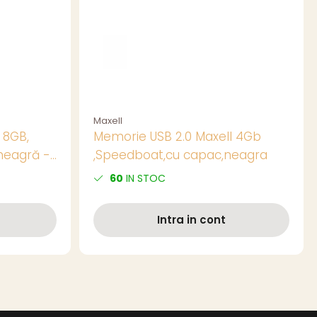
Maxell
 8GB,
Memorie USB 2.0 Maxell 4Gb
neagră -
,Speedboat,cu capac,neagra
 Stocare
60
IN STOC
Intra in cont