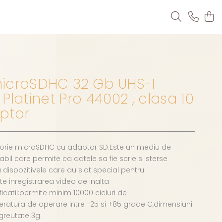
icroSDHC 32 Gb UHS-I
Platinet Pro 44002 , clasa 10
ptor
rie microSDHC cu adaptor SD.Este un mediu de
bil care permite ca datele sa fie scrie si sterse
 dispozitivele care au slot special pentru
e inregistrarea video de inalta
ficatii:permite minim 10000 cicluri de
ratura de operare intre -25 si +85 grade C,dimensiuni
;greutate 3g.