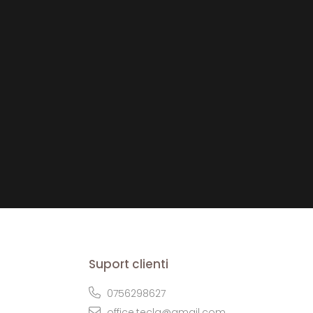
Suport clienti
0756298627
office.tecla@gmail.com