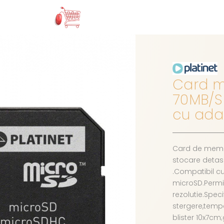
Card m
70MB/S 
cu ada
Card de memo
stocare detasa
.Compatibil cu
microSD.Permit
rezolutie.Speci
stergere,tempe
blister 10x7cm