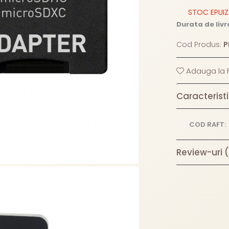
STOC EPUI
Durata de livr
Cod Produs:
P
Adauga la F
Caracteristi
COD RAFT:
Review-uri