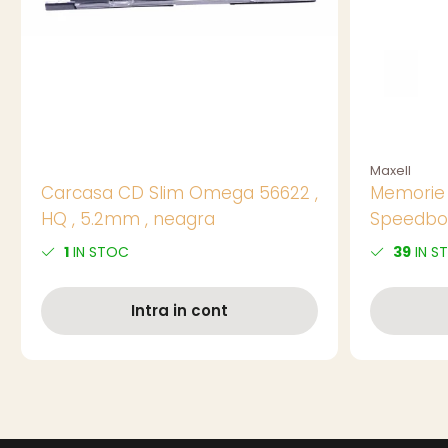
Maxell
Carcasa CD Slim Omega 56622 ,
Memorie 
HQ , 5.2mm , neagra
Speedboa
1
IN STOC
39
IN S
Intra in cont