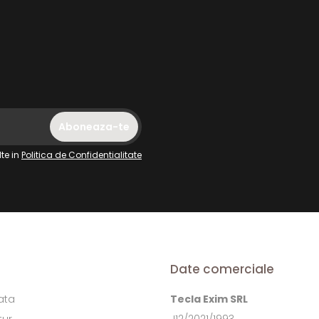
te in
Politica de Confidentialitate
Date comerciale
ata
Tecla Exim SRL
tur
J12/2021/1993