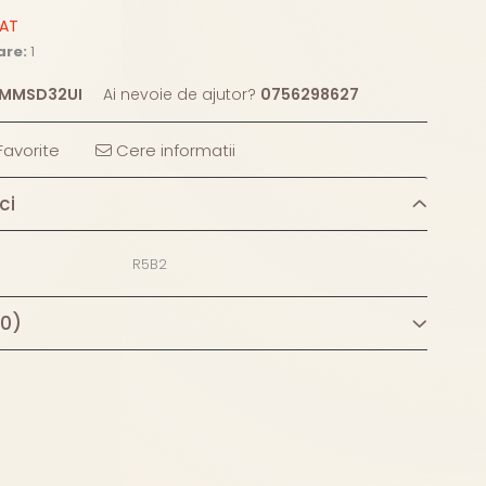
ZAT
are:
1
MMSD32UI
Ai nevoie de ajutor?
0756298627
avorite
Cere informatii
ci
R5B2
(0)