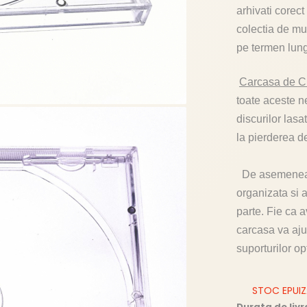
arhivati corect
colectia de muz
pe termen lun
Carcasa de 
toate aceste 
discurilor lasa
la pierderea de
De asemenea, 
organizata si a
parte. Fie ca 
carcasa va ajut
suporturilor opt
STOC EPUI
Durata de livr