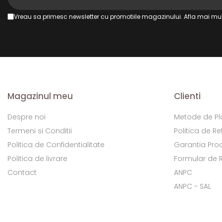
Vreau sa primesc newsletter cu promotiile magazinului. Afla mai mul
Magazinul meu
Clienti
Despre noi
Metode de Pl
Termeni si Conditii
Politica de Re
Politica de Confidentialitate
Garantia Pro
Politica de livrare
Formular de 
Contact
ANPC
ANPC - SAL