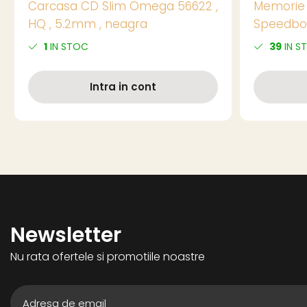
Carcasa CD Slim Omega 56622 ,
Memorie 
HQ , 5.2mm , neagra
Speedboa
1
IN STOC
39
IN S
Intra in cont
Newsletter
Nu rata ofertele si promotiile noastre