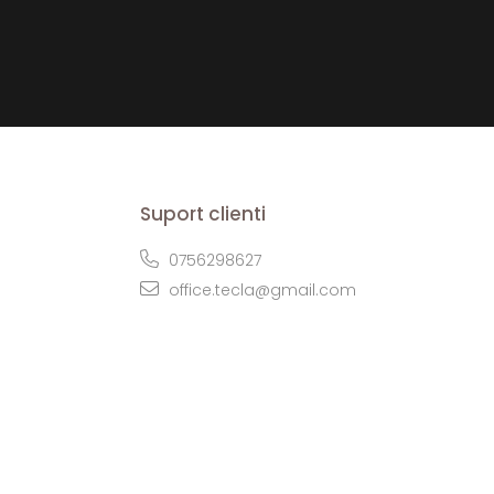
Suport clienti
0756298627
office.tecla@gmail.com