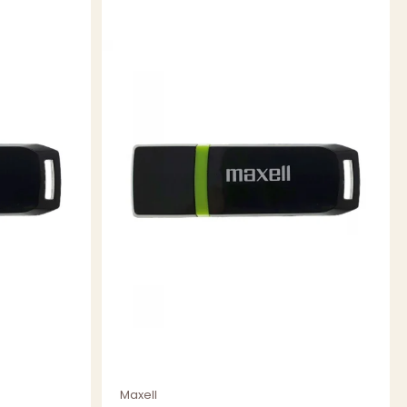
 tehnice sau ilustratii . Partea din spate a carcasei este
entru a primi o coperta detaliata, iar pe cotor puteti
le albumului sau al proiectului pentru o organizare
.
fice
ege mai bine cum va poate fi de folos acest produs, iata
 practice de utilizare:
Descriere
Inlocuiti carcasele jewel crapate, zgariate sau prafuite ale
CD-uri audio. Readuceti colectia la viata si protejati discuri
Ideal pentru artistii independenti, trupe sau studiouri de inre
propriile CD-uri. Ofera o prezentare de tip boutique, care co
produsului.
Pastrati in siguranta CD-urile cu arhive foto, video sau doc
le de praf si lumina pentru a va asigura ca datele vor putea 
Solutia perfecta pentru a stoca si prezenta materiale de pr
Maxell