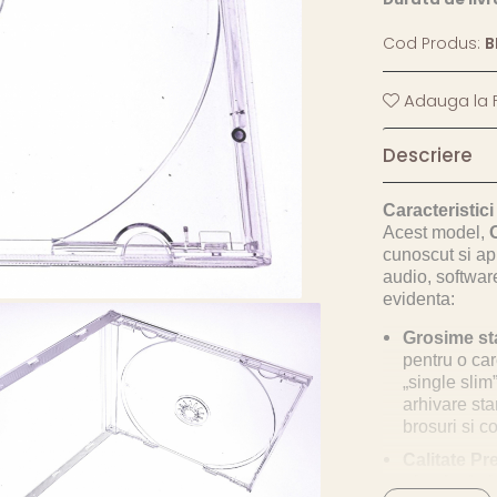
Cod Produs:
B
Adauga la F
Descriere
Caracteristici
Acest model,
cunoscut si ap
audio, software
evidenta:
Grosime st
pentru o ca
„single slim”
arhivare sta
brosuri si c
Calitate P
plastic de i