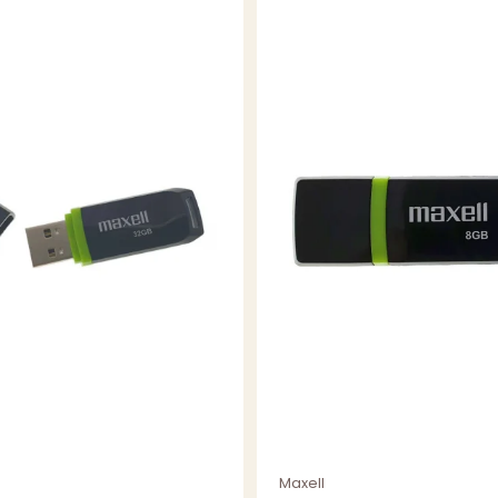
specificatii
proiectata p
inscrie nume
facila pe raft
Utilitati speci
Pentru a intel
cateva scenarii
Utilizare
Inlocuire
carcase
deteriorate
Prezentare
profesionala
Arhivare date
personale
Organizare
Maxell