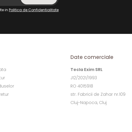
te in
Politica de Confidentialitate
Date comerciale
ata
Tecla Exim SRL
tur
J12/2021/1993
duselor
RO 4015918
Retur
str. Fabricii de Zahar nr.109
Cluj-Napoca, Cluj