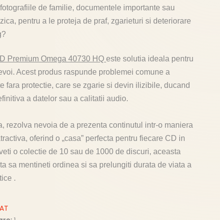
 fotografiile de familie, documentele importante sau
ica, pentru a le proteja de praf, zgarieturi si deteriorare
g?
CD Premium Omega 40730 HQ
este solutia ideala pentru
nevoi. Acest produs raspunde problemei comune a
te fara protectie, care se zgarie si devin ilizibile, ducand
finitiva a datelor sau a calitatii audio.
rezolva nevoia de a prezenta continutul intr-o maniera
tractiva, oferind o „casa” perfecta pentru fiecare CD in
aveti o colectie de 10 sau de 1000 de discuri, aceasta
a sa mentineti ordinea si sa prelungiti durata de viata a
ice .
ZAT
are:
1