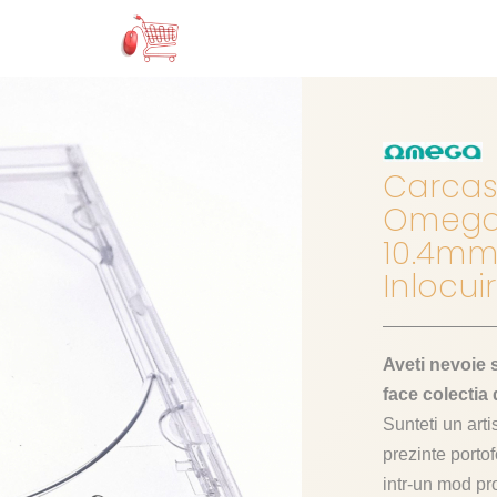
Carcas
Omega 
10.4mm
Inlocui
Aveti nevoie 
face colectia
Sunteti un art
prezinte porto
intr-un mod pro