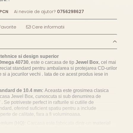
PCN
Ai nevoie de ajutor?
0756298627
avorite
Cere informatii
 tehnice si design superior
Omega 40730
, este o carcasa de tip
Jewel Box
, cel mai
reciat standard pentru ambalarea si protejarea CD-urilor
 si a jocurilor vechi . Iata de ce acest produs iese in
andard de 10.4 mm:
Aceasta este grosimea clasica
rcasa Jewel Box, cunoscuta si sub denumirea de
 . Se potriveste perfect in rafturile si cutiile de
ndard, oferind suficient spatiu pentru a include
operte de calitate, fara a fi voluminoasa.
remium (HQ):
Carcasa este fabricata dintr-un
material
nalta calitate (polistiren)
de catre producatorul