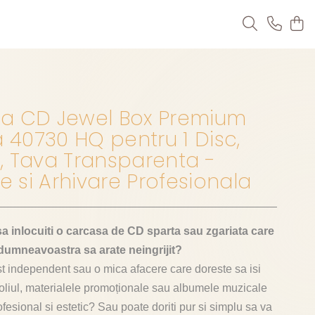
a CD Jewel Box Premium
40730 HQ pentru 1 Disc,
, Tava Transparenta -
re si Arhivare Profesionala
sa inlocuiti o carcasa de CD sparta sau zgariata care
 dumneavoastra sa arate neingrijit?
ist independent sau o mica afacere care doreste sa isi
foliul, materialele promoționale sau albumele muzicale
fesional si estetic? Sau poate doriti pur si simplu sa va