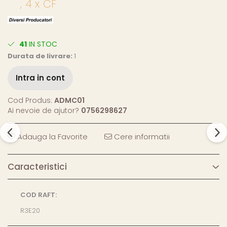
, 4 x CF
41
IN STOC
Durata de livrare:
1
Intra in cont
Cod Produs:
ADMC01
Ai nevoie de ajutor?
0756298627
Adauga la Favorite
Cere informatii
Caracteristici
COD RAFT:
R3E20