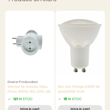
Diversi Producatori
D
Stecher tip butoias, triplu,
Bec Led Omega 42555 tip
M
Flores 40532, 16A, 220V, alb
spot,2800K GU10
p
6W,400lm,lumina calda
121
IN STOC
18
IN STOC
Intra in cont
Intra in cont