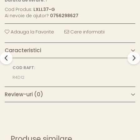
Durata de livrare:
1
Cod Produs:
LXLL37-G
Ai nevoie de ajutor?
0756298627
Adauga la Favorite
Cere informatii
Caracteristici
COD RAFT:
R4D12
Review-uri
(0)
Produse similare