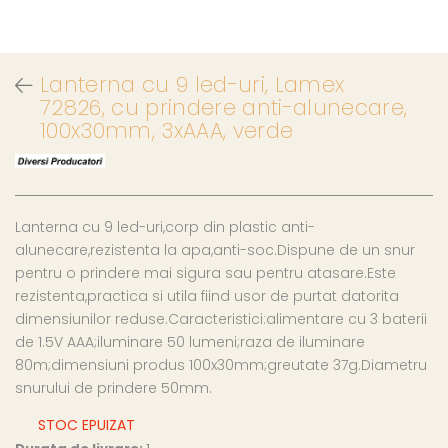
Lanterna cu 9 led-uri, Lamex
72826, cu prindere anti-alunecare,
100x30mm, 3xAAA, verde
Lanterna cu 9 led-uri,corp din plastic anti-
alunecare,rezistenta la apa,anti-soc.Dispune de un snur
pentru o prindere mai sigura sau pentru atasare.Este
rezistenta,practica si utila fiind usor de purtat datorita
dimensiunilor reduse.Caracteristici:alimentare cu 3 baterii
de 1.5V AAA;iluminare 50 lumeni;raza de iluminare
80m;dimensiuni produs 100x30mm;greutate 37g.Diametru
snurului de prindere 50mm.
STOC EPUIZAT