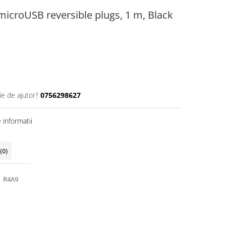
icroUSB reversible plugs, 1 m, Black
ie de ajutor?
0756298627
informatii
(0)
R4A9