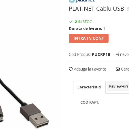
PLATINET-Cablu USB- m
2
IN STOC
Durata de livrare:
1
INTRA IN CONT
Cod Produs:
PUCRP1B
Ai nevo
Adauga la Favorite
Cere 
Review-uri
Caracteristici
COD RAFT: