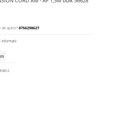
SION CORD AM - AF 1,5M bulk 56628
e de ajutor?
0756298627
informatii
(0)
R3B12