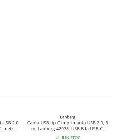
Lanberg
i USB 2.0
Cablu USB tip C imprimanta USB 2.0, 3
Cablu audi
 1 metru,
m, Lanberg 42978, USB B la USB-C,
,
negru
5
IN STOC