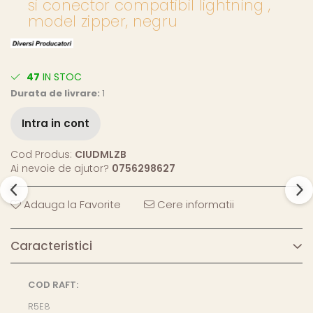
si conector compatibil lightning ,
model zipper, negru
47
IN STOC
Durata de livrare:
1
Intra in cont
Cod Produs:
CIUDMLZB
Ai nevoie de ajutor?
0756298627
Adauga la Favorite
Cere informatii
Caracteristici
COD RAFT:
R5E8