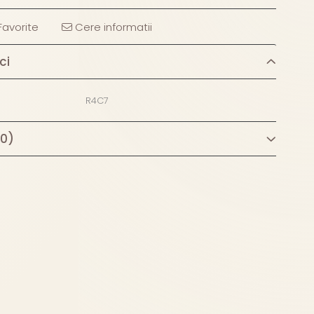
avorite
Cere informatii
ci
R4C7
(0)