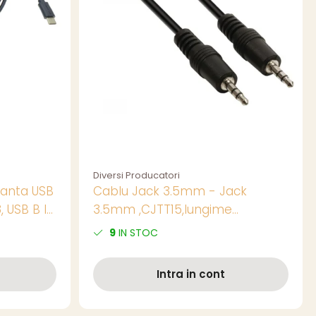
Diversi Producatori
manta USB
Cablu Jack 3.5mm - Jack
, USB B la
3.5mm ,CJTT15,lungime
1.5m,negru
9
IN STOC
Intra in cont