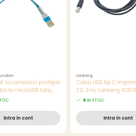
ucatori
Lanberg
t cu conectori protejati
Cablu USB tip C impri
ata la microUSB tata,
2.0, 3 m, Lanberg 42978
 metru, albastru cu alb
USB-C, negru
STOC
5
IN STOC
Intra in cont
Intra in cont