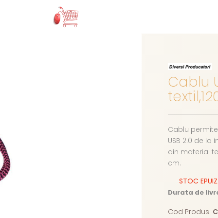
Cablu U
textil,
Cablu permite 
USB 2.0 de la i
din material t
cm.
STOC EPUI
Durata de livr
Cod Produs:
C