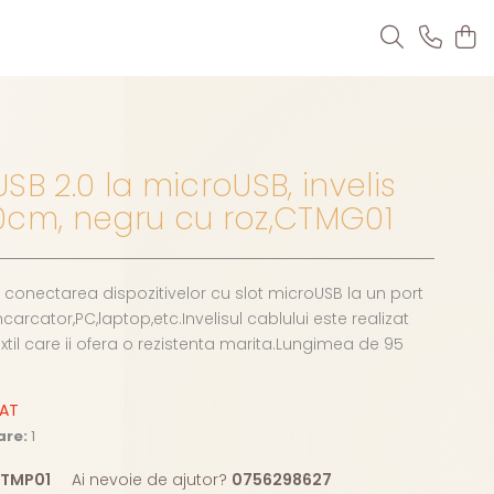
SB 2.0 la microUSB, invelis
120cm, negru cu roz,CTMG01
conectarea dispozitivelor cu slot microUSB la un port
ncarcator,PC,laptop,etc.Invelisul cablului este realizat
extil care ii ofera o rezistenta marita.Lungimea de 95
ZAT
are:
1
TMP01
Ai nevoie de ajutor?
0756298627