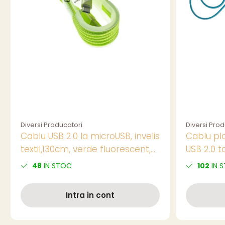
Diversi Producatori
Diversi Prod
Cablu USB 2.0 la microUSB, invelis
Cablu pla
textil,130cm, verde fluorescent,
USB 2.0 t
CTM-G-02
lungime 1
48
IN STOC
102
IN 
Intra in cont