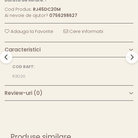
Durata de livrare:
1
Cod Produs:
RJ45DC20M
Ai nevoie de ajutor?
0756298627
Adauga la Favorite
Cere informatii
Caracteristici
COD RAFT:
R3D20
Review-uri
(0)
Produse similare