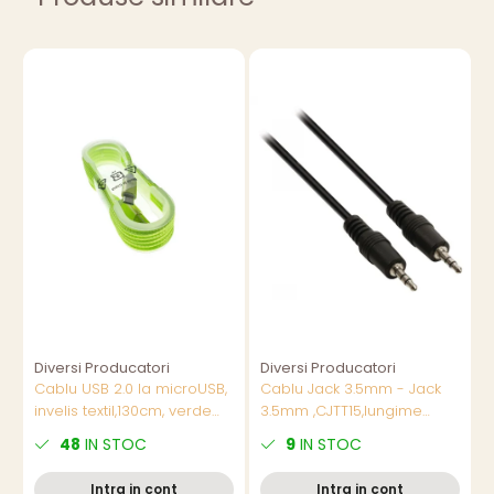
Diversi Producatori
Diversi Producatori
D
Cablu USB 2.0 la microUSB,
Cablu Jack 3.5mm - Jack
C
invelis textil,130cm, verde
3.5mm ,CJTT15,lungime
p
fluorescent, CTM-G-02
1.5m,negru
m
48
IN STOC
9
IN STOC
m
Intra in cont
Intra in cont