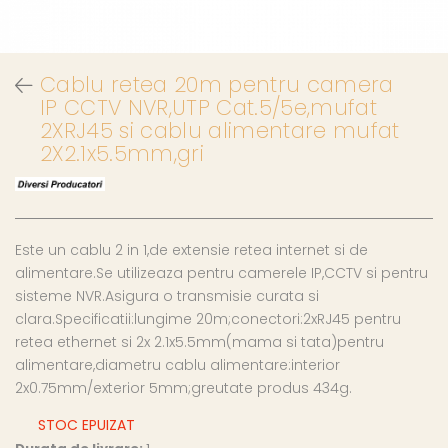
Cablu retea 20m pentru camera
IP CCTV NVR,UTP Cat.5/5e,mufat
2XRJ45 si cablu alimentare mufat
2X2.1x5.5mm,gri
Este un cablu 2 in 1,de extensie retea internet si de
alimentare.Se utilizeaza pentru camerele IP,CCTV si pentru
sisteme NVR.Asigura o transmisie curata si
clara.Specificatii:lungime 20m;conectori:2xRJ45 pentru
retea ethernet si 2x 2.1x5.5mm(mama si tata)pentru
alimentare,diametru cablu alimentare:interior
2x0.75mm/exterior 5mm;greutate produs 434g.
STOC EPUIZAT