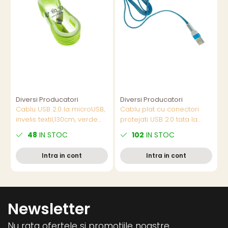
Diversi Producatori
Diversi Producatori
Cablu USB 2.0 la microUSB,
Cablu plat cu conectori
C
invelis textil,130cm, verde
protejati USB 2.0 tata la
i
fluorescent, CTM-G-02
microUSB tata, lungime 1
L
48
IN STOC
102
IN STOC
metru, albastru cu alb
Intra in cont
Intra in cont
Newsletter
Nu rata ofertele si promotiile noastre