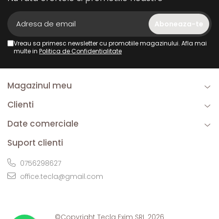
Vreau sa primesc newsletter cu promotiile magazinului. Afla mai
multe in
Politica de Confidentialitate
Magazinul meu
Clienti
Date comerciale
Suport clienti
0756298627
office.tecla@gmail.com
©Copyright Tecla Exim SRL 2026