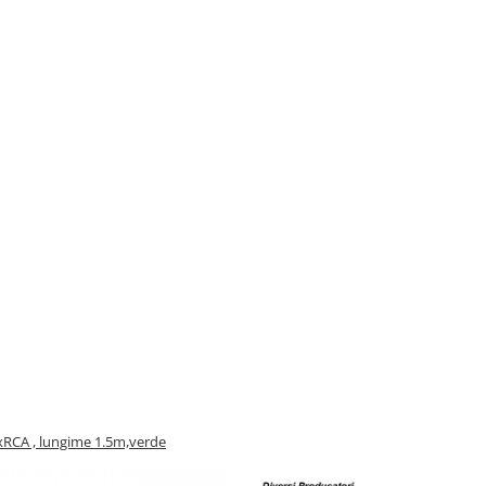
xRCA , lungime 1.5m,verde