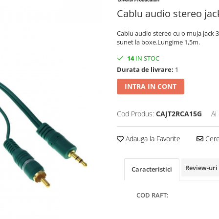
Cablu audio stereo ja
Cablu audio stereo cu o muja jack 
sunet la boxe.Lungime 1,5m.
14
IN STOC
Durata de livrare:
1
INTRA IN CONT
Cod Produs:
CAJT2RCA15G
Ai
Adauga la Favorite
Cere 
Review-uri
Caracteristici
COD RAFT: