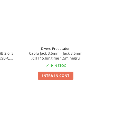
Diversi Producatori
B 2.0, 3
Cablu Jack 3.5mm - Jack 3.5mm
Cablu US
USB-C,
,CJTT15,lungime 1.5m,negru
text
9
IN STOC
INTRA IN CONT