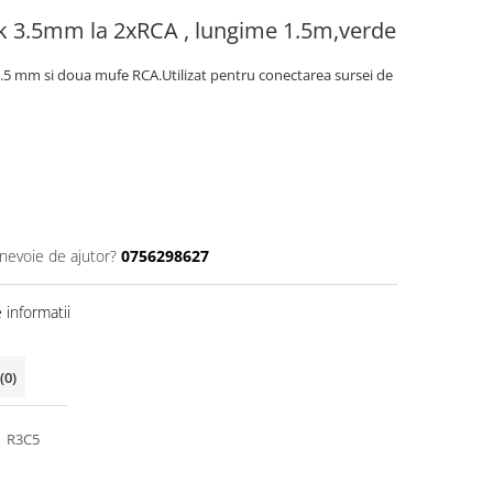
ck 3.5mm la 2xRCA , lungime 1.5m,verde
3.5 mm si doua mufe RCA.Utilizat pentru conectarea sursei de
 nevoie de ajutor?
0756298627
informatii
(0)
R3C5