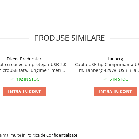
PRODUSE SIMILARE
Diversi Producatori
Lanberg
at cu conectori protejati USB 2.0
Cablu USB tip C imprimanta US
 microUSB tata, lungime 1 metru,
m, Lanberg 42978, USB B la 
albastru cu alb
negru
102
IN STOC
5
IN STOC
INTRA IN CONT
INTRA IN CONT
la mai multe in
Politica de Confidentialitate