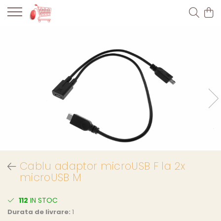
Cablu adaptor microUSB F la 2x
microUSB M
112
IN STOC
Durata de livrare:
1