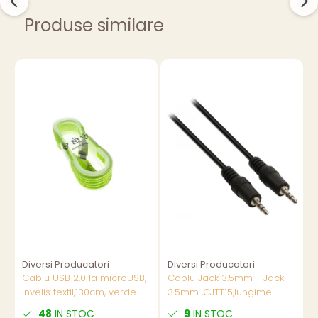
Produse similare
Diversi Producatori
Diversi Producatori
D
Cablu USB 2.0 la microUSB,
Cablu Jack 3.5mm - Jack
C
invelis textil,130cm, verde
3.5mm ,CJTT15,lungime
p
fluorescent, CTM-G-02
1.5m,negru
m
48
IN STOC
9
IN STOC