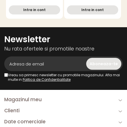
m
Intra in cont
Intra in cont
Newsletter
Nu rata ofertele si promotiile noastre
Vreau sa primesc newsletter cu promotiile magazinului. Afla mai
multe in
Politica de Confidentialitate
Magazinul meu
Clienti
Date comerciale