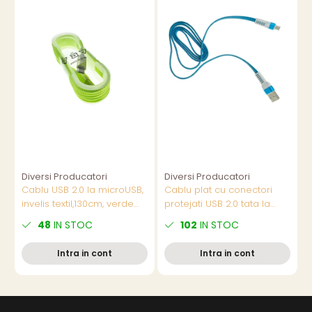
Diversi Producatori
Diversi Producatori
Cablu USB 2.0 la microUSB,
Cablu plat cu conectori
C
invelis textil,130cm, verde
protejati USB 2.0 tata la
i
fluorescent, CTM-G-02
microUSB tata, lungime 1
L
48
IN STOC
102
IN STOC
metru, albastru cu alb
Intra in cont
Intra in cont