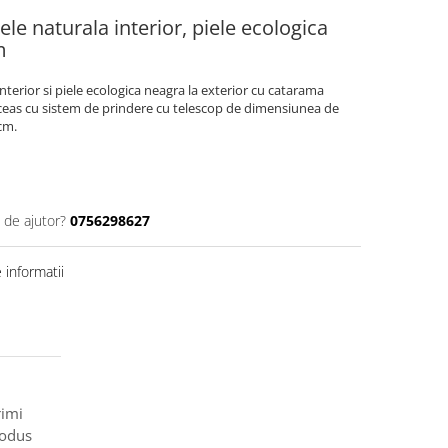
le naturala interior, piele ecologica
m
interior si piele ecologica neagra la exterior cu catarama
 ceas cu sistem de prindere cu telescop de dimensiunea de
cm.
 de ajutor?
0756298627
informatii
rimi
rodus