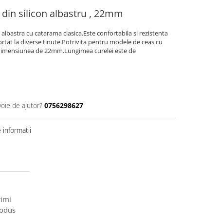
din silicon albastru , 22mm
 albastra cu catarama clasica.Este confortabila si rezistenta
tat la diverse tinute.Potrivita pentru modele de ceas cu
 dimensiunea de 22mm.Lungimea curelei este de
voie de ajutor?
0756298627
informatii
rimi
rodus