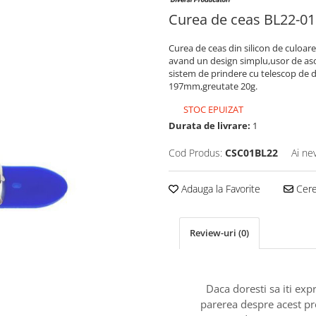
Curea de ceas BL22-01 
Curea de ceas din silicon de culoare
avand un design simplu,usor de asor
sistem de prindere cu telescop de
197mm,greutate 20g.
STOC EPUIZAT
Durata de livrare:
1
Cod Produs:
CSC01BL22
Ai ne
Adauga la Favorite
Cere 
Review-uri
(0)
Daca doresti sa iti exp
parerea despre acest p