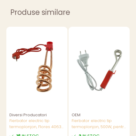
Produse similare
Diversi Producatori
OEM
T
Fierbator electric tip
Fierbator electric tip
F
termoplonjon, Flores 40637,
termoplonjon, 500W, pentru
t
1500W, cablu de 75 cm,
incalzire si fierbere apa,
p
16
IN STOC
2
IN STOC