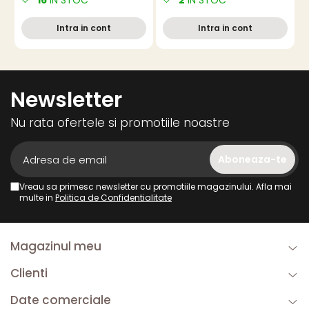
rosu
utilizare camping si casnic,
a
din otel inoxidabil cu
c
Intra in cont
Intra in cont
maner ABS
Newsletter
Nu rata ofertele si promotiile noastre
Vreau sa primesc newsletter cu promotiile magazinului. Afla mai
multe in
Politica de Confidentialitate
Magazinul meu
Clienti
Date comerciale