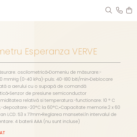
metru Esperanza VERVE
urare: oscilometrică•Domeniu de măsurare:-
90 mmHg (0-40 kPa)-puls: 40-180 biti/min•Deblocare
ată a aerului cu o supapă de comandă
ică•Senzor de presiune semiconductor
Umiditatea relativă si temperatura:-functionare: 10 ° C
C;-depozitare:-20°C la 60°C;•Capacitate memorie:2 x 60
an LCD: 53 x 77mm•Reglarea mansetei:în intervalul de
tare: 4 baterii AAA (nu sunt incluse)
ZAT