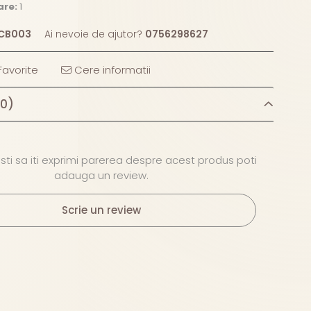
are:
1
CB003
Ai nevoie de ajutor?
0756298627
avorite
Cere informatii
(0)
ti sa iti exprimi parerea despre acest produs poti
adauga un review.
Scrie un review