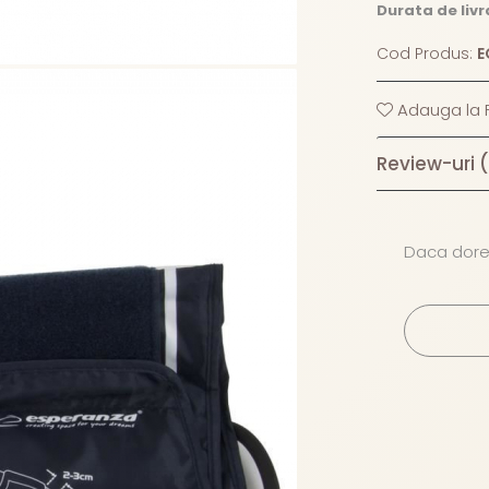
Durata de livr
Cod Produs:
E
Adauga la F
Review-uri
Daca dores