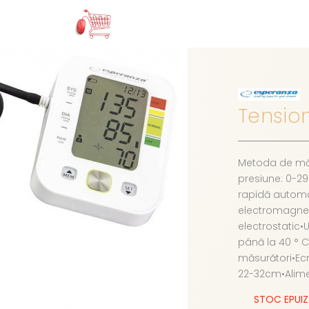
Tensio
Metoda de măs
presiune: 0-2
rapidă autom
electromagnet
electrostatic•
până la 40 ° 
măsurători•Ecr
22-32cm•Alimen
STOC EPUI