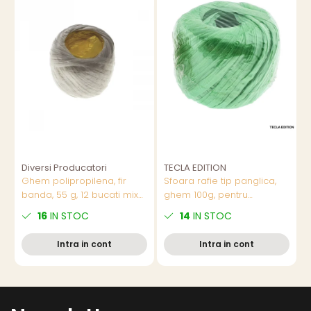
Diversi Producatori
TECLA EDITION
T
Ghem polipropilena, fir
Sfoara rafie tip panglica,
B
banda, 55 g, 12 bucati mix
ghem 100g, pentru
culori/set,pret/buc
artizanat si decoratiuni,
x
16
IN STOC
14
IN STOC
utilizare buchete si cadouri,
s
latime 3-5mm, diverse
Intra in cont
Intra in cont
culori