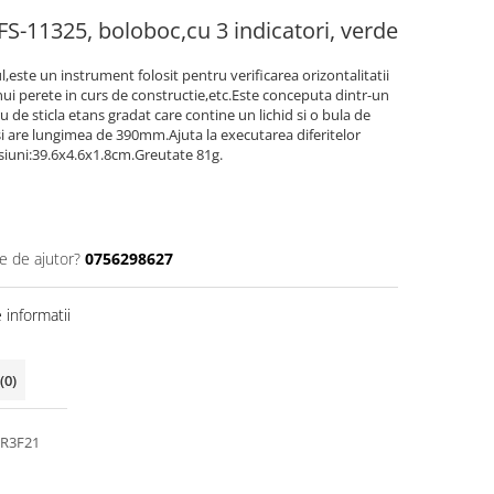
FS-11325, boloboc,cu 3 indicatori, verde
,este un instrument folosit pentru verificarea orizontalitatii
unui perete in curs de constructie,etc.Este conceputa dintr-un
ru de sticla etans gradat care contine un lichid si o bula de
 si are lungimea de 390mm.Ajuta la executarea diferitelor
siuni:39.6x4.6x1.8cm.Greutate 81g.
e de ajutor?
0756298627
informatii
(0)
R3F21