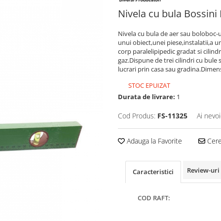
Nivela cu bula Bossini 
Nivela cu bula de aer sau boloboc-ul
unui obiect,unei piese,instalatii,a 
corp paralelipipedic gradat si cilind
gaz.Dispune de trei cilindri cu bule
lucrari prin casa sau gradina.Dimen
STOC EPUIZAT
Durata de livrare:
1
Cod Produs:
FS-11325
Ai nevoi
Adauga la Favorite
Cere 
Review-uri
Caracteristici
COD RAFT: