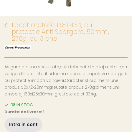
Lacat metalic FS-11434, cu
protectie Anti Spargere, 50mm,
278g, cu 3 chei
Asigura o buna securitate,este fabricat din aliaj metalic,cu
veriga din otel intarit si forma speciala impotriva spargerii
cu protectie impotriva taierii.Caracteristici:dimensiune
produs 50x73x20mm;greutate produs 278g;dimensiuni
ambalaj 160x125x30mm;greutate colet 334g.
12
IN STOC
Durata de livrare:
1
Intra in cont