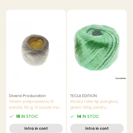
Diversi Producatori
TECLA EDITION
T
Ghem polipropilena, fir
Sfoara rafie tip panglica,
B
banda, 55 g, 12 bucati mix
ghem 100g, pentru
culori/set,pret/buc
artizanat si decoratiuni,
x
16
IN STOC
14
IN STOC
utilizare buchete si cadouri,
s
latime 3-5mm, diverse
Intra in cont
Intra in cont
culori