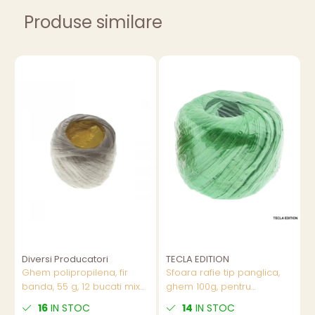
Produse similare
Diversi Producatori
TECLA EDITION
T
Ghem polipropilena, fir
Sfoara rafie tip panglica,
S
banda, 55 g, 12 bucati mix
ghem 100g, pentru
G
culori/set,pret/buc
artizanat si decoratiuni,
F
16
IN STOC
14
IN STOC
utilizare buchete si cadouri,
R