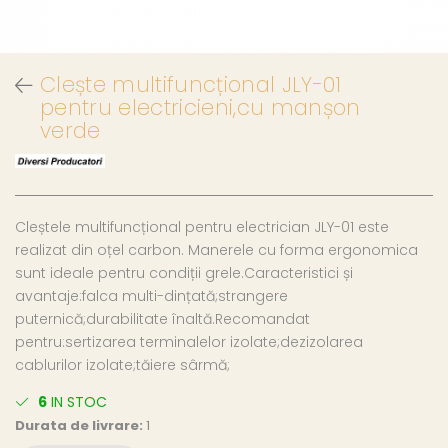
Clește multifuncțional JLY-01
pentru electricieni,cu manșon
verde
Cleștele multifuncțional pentru electrician JLY-01 este
realizat din oțel carbon. Manerele cu forma ergonomica
sunt ideale pentru condiții grele.Caracteristici și
avantaje:falca multi-dințată;strangere
puternică;durabilitate înaltă.Recomandat
pentru:sertizarea terminalelor izolate;dezizolarea
cablurilor izolate;tăiere sârmă;
6
IN STOC
Durata de livrare:
1