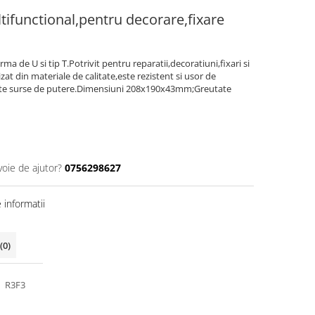
ifunctional,pentru decorare,fixare
a de U si tip T.Potrivit pentru reparatii,decoratiuni,fixari si
zat din materiale de calitate,este rezistent si usor de
 alte surse de putere.Dimensiuni 208x190x43mm;Greutate
voie de ajutor?
0756298627
informatii
(0)
R3F3