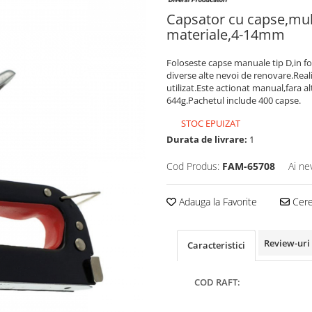
Capsator cu capse,mult
materiale,4-14mm
Foloseste capse manuale tip D,in form
diverse alte nevoi de renovare.Reali
utilizat.Este actionat manual,fara
644g.Pachetul include 400 capse.
STOC EPUIZAT
Durata de livrare:
1
Cod Produs:
FAM-65708
Ai ne
Adauga la Favorite
Cere 
Review-uri
Caracteristici
COD RAFT: