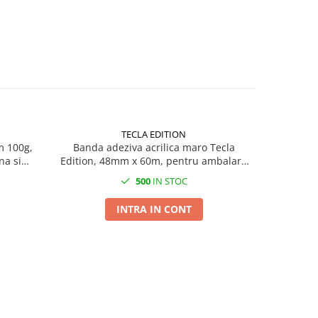
TECLA EDITION
m 100g,
Banda adeziva acrilica maro Tecla
Banda adez
na si
Edition, 48mm x 60m, pentru ambalare
protect
ala
si sigilare colete
500
IN STOC
INTRA IN CONT