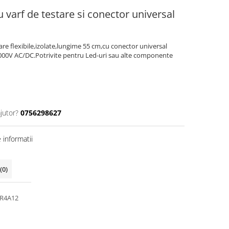
 varf de testare si conector universal
are flexibile,izolate,lungime 55 cm,cu conector universal
000V AC/DC.Potrivite pentru Led-uri sau alte componente
jutor?
0756298627
informatii
(0)
R4A12