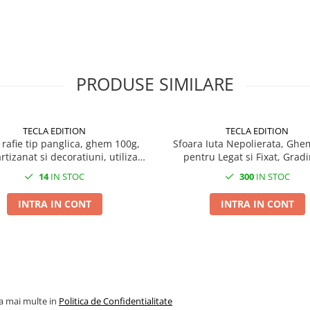
PRODUSE SIMILARE
TECLA EDITION
TECLA EDITION
 rafie tip panglica, ghem 100g,
Sfoara Iuta Nepolierata, Ghe
rtizanat si decoratiuni, utilizare
pentru Legat si Fixat, Gradi
te si cadouri, latime 3-5mm,
Ambalare Rustica, Natur
14
IN STOC
300
IN STOC
diverse culori
INTRA IN CONT
INTRA IN CONT
la mai multe in
Politica de Confidentialitate